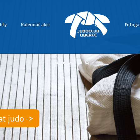
lity
Kalendář akcí
Fotogal
Kontakty
at judo ->