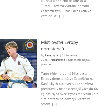
a Řecka a podlehli Rakousku a
dorostenců
Turecku. Dvěma výhrami domohl
–
Českému týmu i náš Lukáš Vala ve
družstva
váze do -81 [...]
Mistrovství Evropy
dorostenců
By
Pavel Kytýr
|
24 července,
2026
|
Nezařazené
|
Komentáře nejsou
u
povolené
textu
s
Tento týden probíhá Mistrovství
názvem
Evropy dorostenců ve Španělsku na
Mistrovství
Kanárských ostrovech, kde se včera
Evropy
představil v nejobsazenější váze do 66
dorostenců
kg náš Hýňa Švec. Hynek v prvním kole
sice nestačil na pozdější vítěze ze
Srbska, [...]