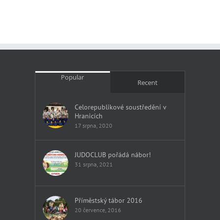
Popular
Recent
Celorepublikové soustředění v
Hranicích
17 srpna, 2020
JUDOCLUB pořádá nábor!
31 srpna, 2021
Příměstský tábor 2016
20 července, 2016