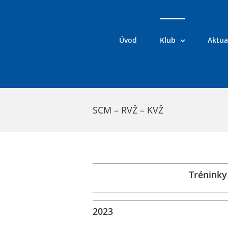
Přeskočit
na
obsah
Úvod
Klub
Aktua
SCM – RVŽ – KVŽ
Tréninky
2023