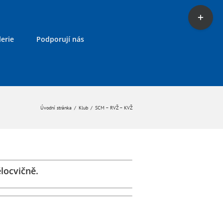
Toggle
Sliding
Bar
erie
Podporují nás
Area
Úvodní stránka
/
Klub
/
SCM – RVŽ – KVŽ
locvičně.