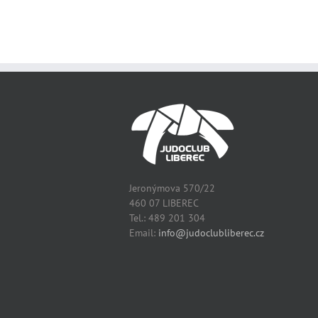
Jeronýmova 570/22
460 07 LIBEREC
Tel.: 489 201 304
Email:
info@judoclubliberec.cz