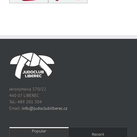
Jeronýmova 570/22
460 07 LIBEREC
Tel.: 489 201 304
Email:
info@judoclubliberec.cz
Popular
Recent