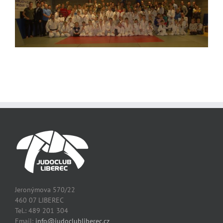
Jeronýmova 570/22
460 07 LIBEREC
Tel.: 489 201 304
Email:
info@judoclubliberec.cz