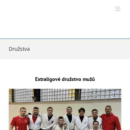
Přeskočit
na
obsah
Družstva
Extraligové družstvo mužů