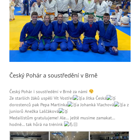
Český Pohár a soustředění v Brně
Český Pohár i soustředění v Brně za námi
Ze starších žáků uspěli Vít Vostřel
a Jitka Česká
dorostenců pak Pepa Martinka
a Johanká Vlachová
a z
juniorů Anežka Laščáková
Medailistům gratulujeme! Ale… ještě musíme zamakat…
hodně… tak hůrá na trénink