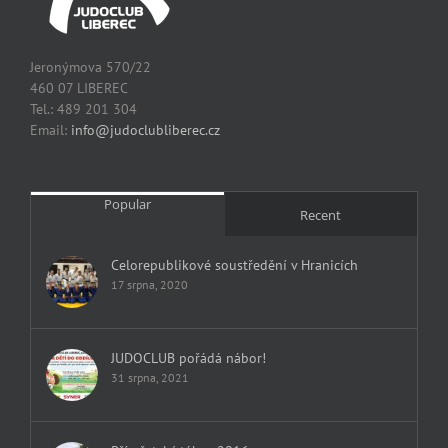
Jeronýmova 570/22
460 07 LIBEREC
Tel.: 489 201 304
Email:
info@judoclubliberec.cz
Popular
Recent
Celorepublikové soustředění v Hranicích
17 srpna, 2020
JUDOCLUB pořádá nábor!
31 srpna, 2021