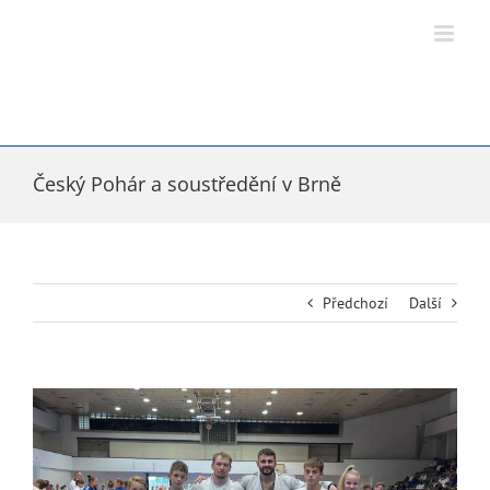
Přeskočit
na
obsah
Český Pohár a soustředění v Brně
Předchozí
Další
Zobrazit
větší
obrázek