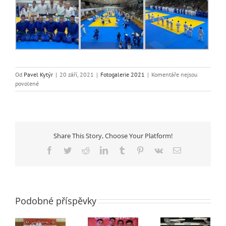
Od
Pavel Kytýr
|
20 září, 2021
|
Fotogalerie 2021
|
Komentáře nejsou
u
povolené
textu
s
názvem
Český
Pohár
Share This Story, Choose Your Platform!
a
soustředění
Facebook
Twitter
Reddit
LinkedIn
Tumblr
Pinterest
Vk
E-
v
mail
Brně
Podobné příspěvky
tví