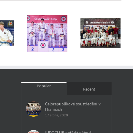
trovství ČR
Český pohár
Přebor kraje
mužů
Nový Bydžov
Popular
Recent
Celorepublikové soustředění v
Hranicích
17 srpna, 2020
JUDOCLUB pořádá nábor!