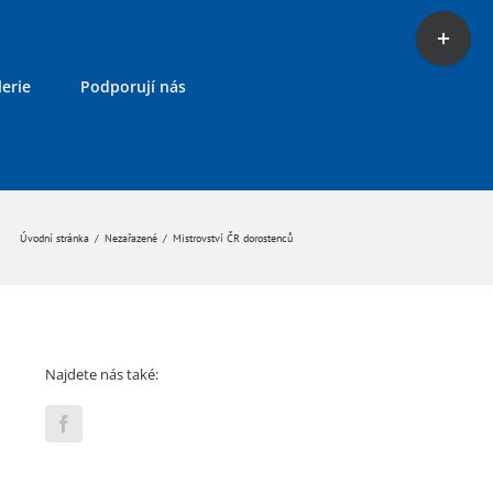
Toggle
Sliding
Bar
erie
Podporují nás
Area
Úvodní stránka
/
Nezařazené
/
Mistrovství ČR dorostenců
Najdete nás také: