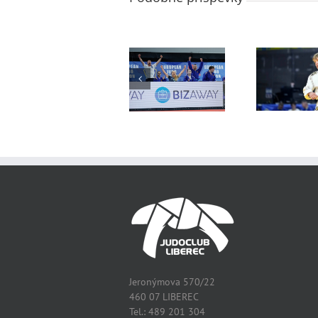
Mistrovství
Mistrovství
Mis
Evropy
Evropy
dorostenců –
dorostenců
družstva
Jeronýmova 570/22
460 07 LIBEREC
Tel.: 489 201 304