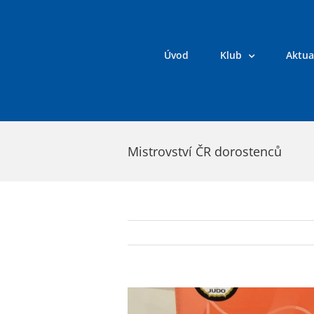
Přeskočit
na
obsah
Úvod
Klub
Aktua
Mistrovství ČR dorostenců
Zobrazit
větší