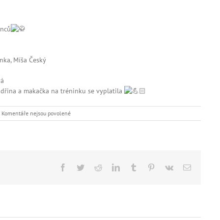
enců
inka, Míša Český
vá
dřina a makačka na tréninku se vyplatila
u
Komentáře nejsou povolené
textu
s
názvem
Mistrovství
ČR
dorostenců
Facebook
Twitter
Reddit
LinkedIn
Tumblr
Pinterest
Vk
E-
mail