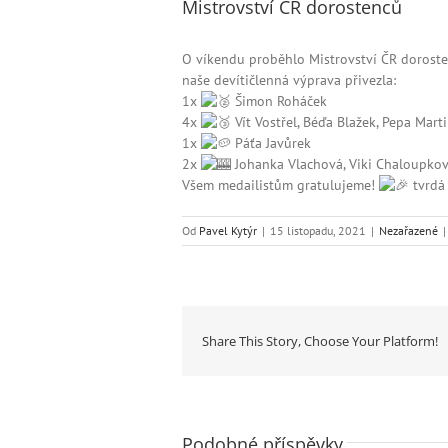
Mistrovství ČR dorostenců
O víkendu proběhlo Mistrovství ČR dorost
naše devítičlenná výprava přivezla:
1x
Šimon Roháček
4x
Vít Vostřel, Béďa Blažek, Pepa Mart
1x
Páťa Javůrek
2x
Johanka Vlachová, Viki Chaloupko
Všem medailistům gratulujeme!
tvrdá 
Od
Pavel Kytýr
|
15 listopadu, 2021
|
Nezařazené
|
Share This Story, Choose Your Platform!
Podobné příspěvky