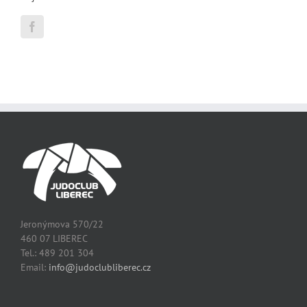
Jeronýmova 570/22
460 07 LIBEREC
Tel.: 489 201 304
Email:
info@judoclubliberec.cz