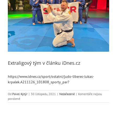
Extraligový tým v článku iDnes.cz
https://www.idnes.cz/sport/ostatni/judo-liberec-lukas-
krpalek.A211126_101808_sporty_par?
Od
Pavel Kytýr
|
30 listopadu, 2021
|
Nezařazené
|
Komentáře nejsou
u
povolené
textu
s
názvem