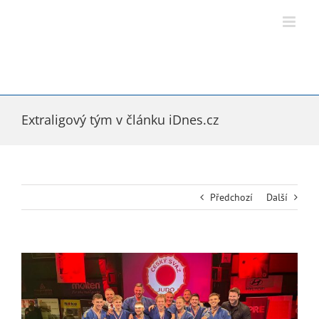
Přeskočit
na
obsah
Extraligový tým v článku iDnes.cz
Předchozí
Další
Zobrazit
větší
obrázek