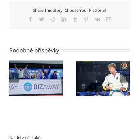
Extraligový
tým
Share This Story, Choose Your Platform!
v
článku
Facebook
Twitter
Reddit
LinkedIn
Tumblr
Pinterest
Vk
E-
iDnes.cz
mail
Podobné příspěvky
Mistrovství Evropy
va
dorostenců
Mistrovství ČR mužů
Najdete nás také: