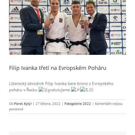
Filip Ivanka třetí na Evropském Poháru
Liberecký závodník Filip Ivanka bere bronz z Evropského
poháru v Řecku
gratulujeme
Od
Pavel Kytýr
|
27 března, 2022
|
Fotogalerie 2022
|
Komentáře nejsou
u
povolené
textu
s
názvem
Filip