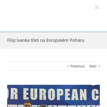
Přeskočit
na
obsah
Filip Ivanka třetí na Evropském Poháru
Předchozí
Další
Zobrazit
větší
obrázek