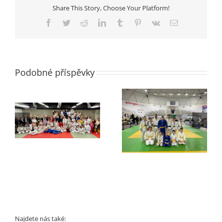
Ivanka
Share This Story, Choose Your Platform!
třetí
na
Facebook
Twitter
Reddit
LinkedIn
Tumblr
Pinterest
Vk
E-
Evropském
mail
Poháru
Podobné příspěvky
Turnaj Opole
Finále Extraligy 2022
Najdete nás také: