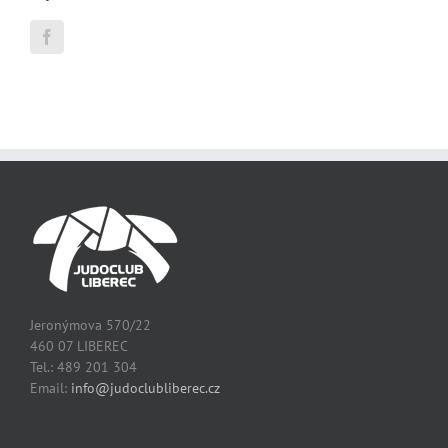
Jeronýmova 570/22
460 07 LIBEREC
Tel.: 489 201 304
Email:
info@judoclubliberec.cz