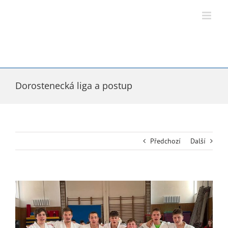
Přeskočit
na
obsah
Dorostenecká liga a postup
Předchozí
Další
Zobrazit
větší
obrázek