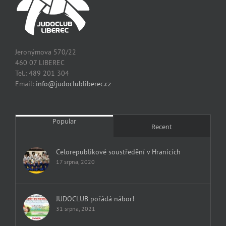
Jeronýmova 570/22
460 07 LIBEREC
Tel.: 489 201 304
Email:
info@judoclubliberec.cz
Popular
Recent
Celorepublikové soustředění v Hranicích
17 srpna, 2020
JUDOCLUB pořádá nábor!
31 srpna, 2021