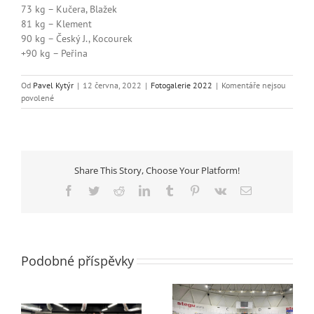
73 kg – Kučera, Blažek
81 kg – Klement
90 kg – Český J., Kocourek
+90 kg – Peřina
Od
Pavel Kytýr
|
12 června, 2022
|
Fotogalerie 2022
|
Komentáře nejsou
u
povolené
textu
s
názvem
Dorostenecká
liga
Share This Story, Choose Your Platform!
a
postup
Facebook
Twitter
Reddit
LinkedIn
Tumblr
Pinterest
Vk
E-
mail
Podobné příspěvky