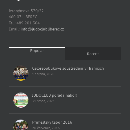
Jeronýmova 570/22
460 07 LIBEREC
Tel.: 489 201 304
Email:
info@judoclubliberec.cz
Popular
Recent
Celorepublikové soustředění v Hranicích
17 srpna, 2020
JUDOCLUB pořádá nábor!
31 srpna, 2021
Příměstský tábor 2016
20 července, 2016