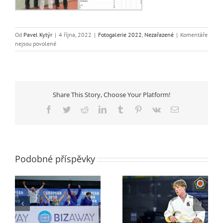
Od
Pavel Kytýr
|
4 října, 2022
|
Fotogalerie 2022
,
Nezařazené
|
Komentáře
u
nejsou povolené
textu
s
názvem
MČR
mužů
Share This Story, Choose Your Platform!
2022
Facebook
Twitter
Reddit
LinkedIn
Tumblr
Pinterest
Vk
E-
mail
Podobné příspěvky
Mistrovství Evropy
va
dorostenců