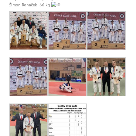
Šimon Roháček -66 kg