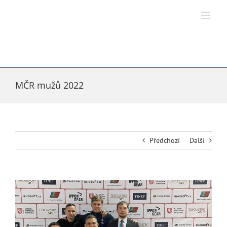
Přeskočit
na
obsah
MČR mužů 2022
Předchozí
Další
Zobrazit
větší
obrázek