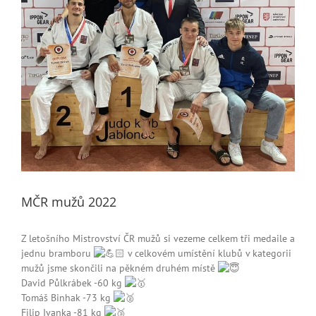
MČR mužů 2022
Z letošního Mistrovství ČR mužů si vezeme celkem tři medaile a
jednu bramboru
v celkovém umístění klubů v kategorii
mužů jsme skončili na pěkném druhém místě
David Půlkrábek -60 kg
Tomáš Binhak -73 kg
Filip Ivanka -81 kg