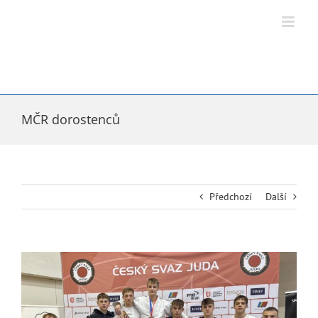
Přeskočit
na
obsah
MČR dorostenců
Předchozí
Další
Zobrazit
větší
obrázek