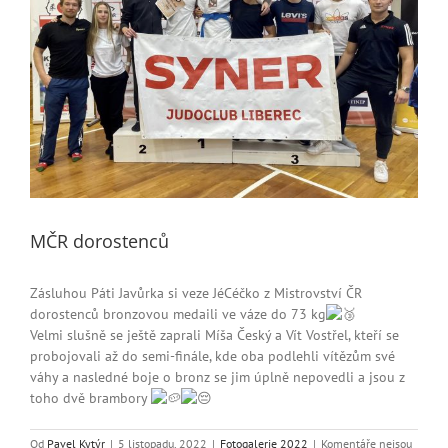
MČR dorostenců
Zásluhou Páti Javůrka si veze JéCéčko z Mistrovství ČR
dorostenců bronzovou medaili ve váze do 73 kg
Velmi slušně se ještě zaprali Míša Český a Vít Vostřel, kteří se
probojovali až do semi-finále, kde oba podlehli vítězům své
váhy a nasledné boje o bronz se jim úplně nepovedli a jsou z
toho dvě brambory
Od
Pavel Kytýr
|
5 listopadu, 2022
|
Fotogalerie 2022
|
Komentáře nejsou