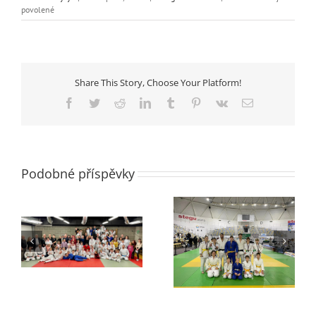
u
povolené
textu
s
názvem
MČR
dorostenců
Share This Story, Choose Your Platform!
Facebook
Twitter
Reddit
LinkedIn
Tumblr
Pinterest
Vk
E-
mail
Podobné příspěvky
Turnaj Opole
Finále Extraligy 2022