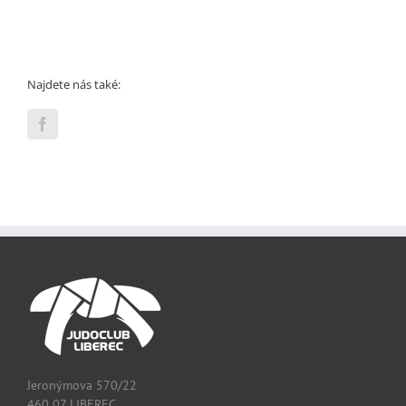
Najdete nás také:
Jeronýmova 570/22
460 07 LIBEREC