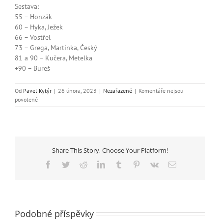
Sestava:
55 – Honzák
60 – Hyka, Ježek
66 – Vostřel
73 – Grega, Martinka, Český
81 a 90 – Kučera, Metelka
+90 – Bureš
Od
Pavel Kytýr
|
26 února, 2023
|
Nezařazené
|
Komentáře nejsou
u
povolené
textu
s
názvem
Dorostenecká
liga
Share This Story, Choose Your Platform!
1.
kolo
Facebook
Twitter
Reddit
LinkedIn
Tumblr
Pinterest
Vk
E-
mail
Podobné příspěvky