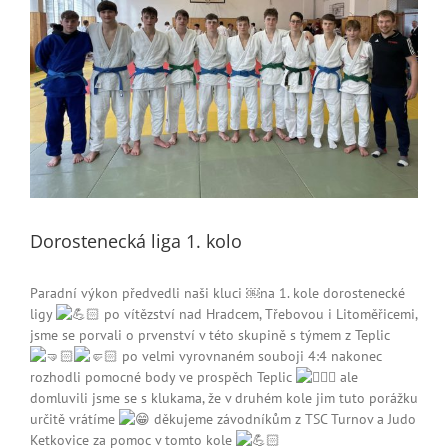
Dorostenecká liga 1. kolo
Paradní výkon předvedli naši kluci ￼na 1. kole dorostenecké
ligy
po vítězství nad Hradcem, Třebovou i Litoměřicemi,
jsme se porvali o prvenství v této skupině s týmem z Teplic
po velmi vyrovnaném souboji 4:4 nakonec
rozhodli pomocné body ve prospěch Teplic
ale
domluvili jsme se s klukama, že v druhém kole jim tuto porážku
určitě vrátíme
děkujeme závodníkům z TSC Turnov a Judo
Ketkovice za pomoc v tomto kole