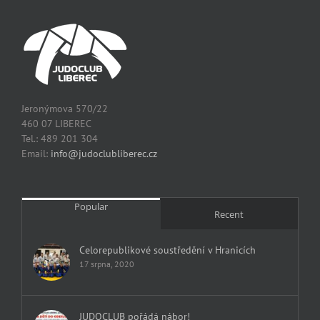
Jeronýmova 570/22
460 07 LIBEREC
Tel.: 489 201 304
Email:
info@judoclubliberec.cz
Popular
Recent
Celorepublikové soustředění v Hranicích
17 srpna, 2020
JUDOCLUB pořádá nábor!