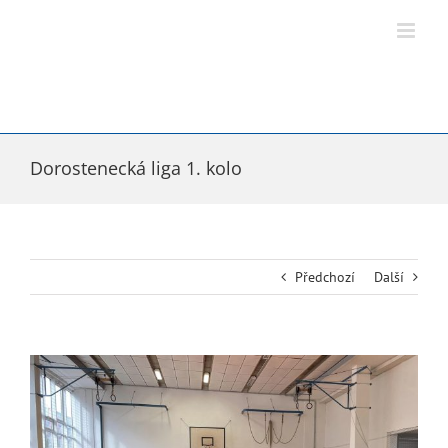
Přeskočit
na
obsah
Dorostenecká liga 1. kolo
Předchozí
Další
Zobrazit
větší
obrázek