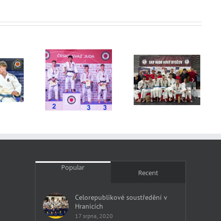
trovství ČR
Český pohár
Přebor kraje
mužů
Nový Bydžov
Popular
Recent
Celorepublikové soustředění v
Hranicích
17 srpna, 2020