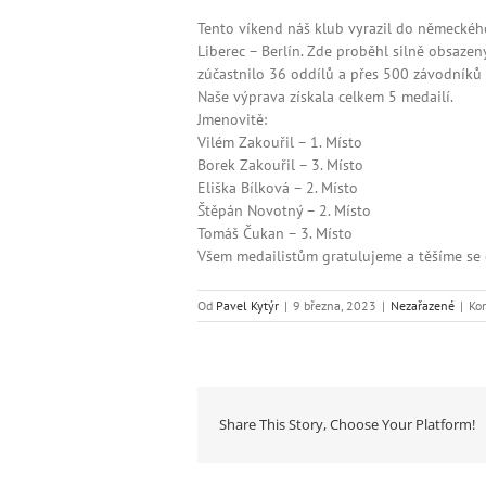
Tento víkend náš klub vyrazil do německéh
Liberec – Berlín. Zde proběhl silně obsazen
zúčastnilo 36 oddílů a přes 500 závodníků z
Naše výprava získala celkem 5 medailí.
Jmenovitě:
Vilém Zakouřil – 1. Místo
Borek Zakouřil – 3. Místo
Eliška Bílková – 2. Místo
Štěpán Novotný – 2. Místo
Tomáš Čukan – 3. Místo
Všem medailistům gratulujeme a těšíme se
Od
Pavel Kytýr
|
9 března, 2023
|
Nezařazené
|
Ko
Share This Story, Choose Your Platform!