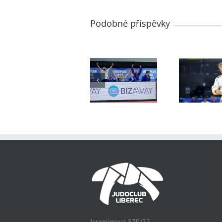
Podobné příspěvky
Mistrovství
Mistrovství
Mis
Evropy
Evropy
dorostenců –
dorostenců
družstva
Jeronýmova 570/22