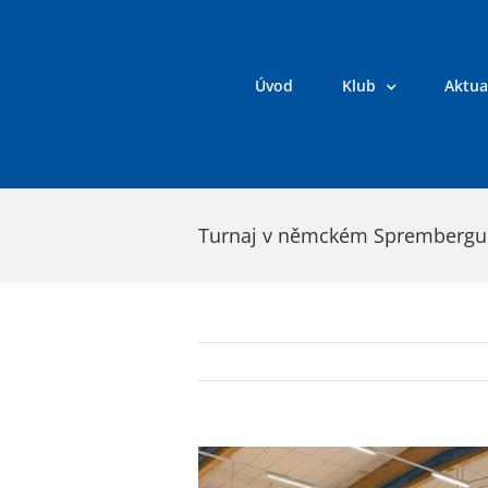
Přeskočit
na
obsah
Úvod
Klub
Aktua
Turnaj v němckém Sprembergu
Zobrazit
větší