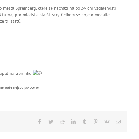
o města Spremberg, které se nachází na poloviční vzdálenosti
ý turnaj pro mladší a starší žáky. Celkem se boje o medaile
e tří států.
 opět na tréninku
u
mentáře nejsou povolené
textu
s
názvem
Turnaj
v
němckém
Facebook
Twitter
Reddit
LinkedIn
Tumblr
Pinterest
Vk
E-
Sprembergu
mail