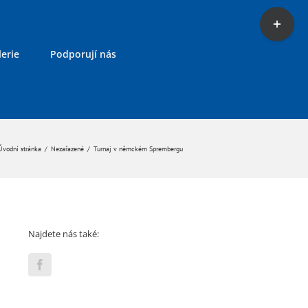
Toggle
Sliding
Bar
erie
Podporují nás
Area
Úvodní stránka
/
Nezařazené
/
Turnaj v němckém Sprembergu
Najdete nás také: