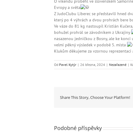
O víkendu proběhl ve slovenském Šamoríně 
Evropy a světa
Z JudoClubu Liberec se představili hned dva
který po 4 výhrách a dvou prohrách bere b
Ve váze do 81 kg nastoupil Kristián Kučera,
bohužel prohrál se závodníkem z Ukrajiny
nasazenou jedničkou z Bosny, ale ke konci 
velmi pěkný výsledek v podobě 5. místa
Klukům děkujeme za vzornou reprezentaci 
Od
Pavel Kytýr
|
26 března, 2024
|
Nezařazené
|
K
Share This Story, Choose Your Platform!
Podobné příspěvky