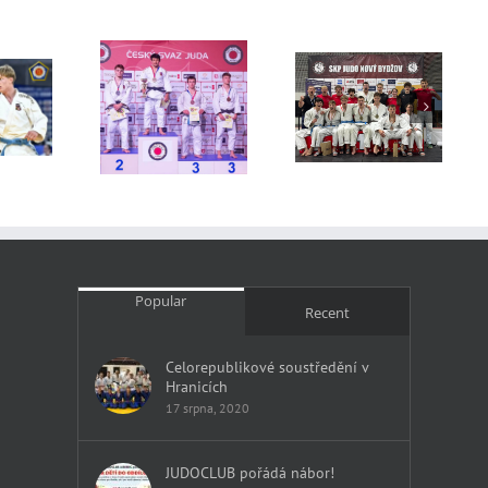
trovství ČR
Český pohár
Přebor kraje
mužů
Nový Bydžov
Popular
Recent
Celorepublikové soustředění v
Hranicích
17 srpna, 2020
JUDOCLUB pořádá nábor!