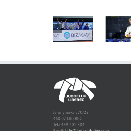
Mistrovství
Mistrovství
Mis
Evropy
Evropy
dorostenců –
dorostenců
družstva
Jeronýmova 570/22
460 07 LIBEREC
Tel.: 489 201 304
Email:
info@judoclubliberec.cz