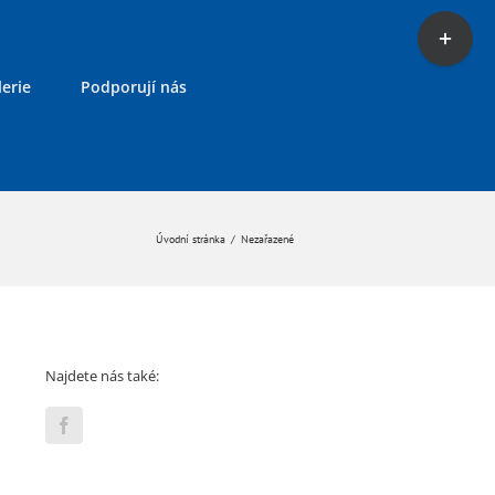
Toggle
Sliding
Bar
erie
Podporují nás
Area
Úvodní stránka
/
Nezařazené
Najdete nás také: