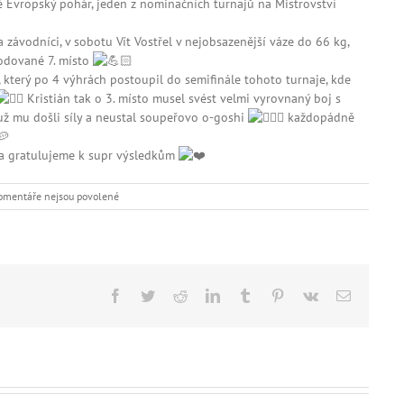
Evropský pohár, jeden z nominačních turnajů na Mistrovství
 závodníci, v sobotu Vít Vostřel v nejobsazenější váze do 66 kg,
odované 7. místo
 který po 4 výhrách postoupil do semifinále tohoto turnaje, kde
Kristián tak o 3. místo musel svést velmi vyrovnaný boj s
už mu došli síly a neustal soupeřovo o-goshi
každopádně
a gratulujeme k supr výsledkům
u
omentáře nejsou povolené
textu
s
názvem
Facebook
Twitter
Reddit
LinkedIn
Tumblr
Pinterest
Vk
E-
mail