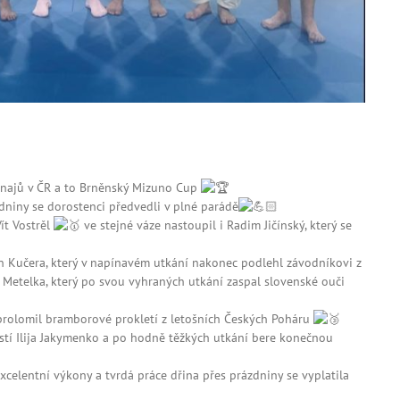
urnajů v ČR a to Brněnský Mizuno Cup
zdniny se dorostenci předvedli v plné parádě
Vít Vostrěl
ve stejné váze nastoupil i Radim Jičínský, který se
án Kučera, který v napínavém utkání nakonec podlehl závodníkovi z
ip Metelka, který po svou vyhraných utkání zaspal slovenské ouči
rolomil bramborové prokletí z letošních Českých Poháru
stí Ilija Jakymenko a po hodně těžkých utkání bere konečnou
celentní výkony a tvrdá práce dřina přes prázdniny se vyplatila