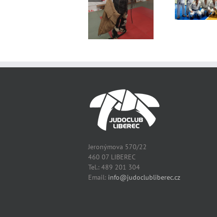
Čert a Mikuláš v
Ext
Extraliga 2. kolo
JéCéčku
Jeronýmova 570/22
460 07 LIBEREC
Tel.: 489 201 304
Email:
info@judoclubliberec.cz