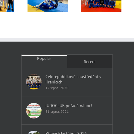
raliga 2024 –
Český Pohár
MČR dorostenců
1. kolo
Ostrava
Popular
Recent
Celorepublikové soustředění v
Hranicích
17 srpna, 2020
JUDOCLUB pořádá nábor!
31 srpna, 2021
Příměstský tábor 2016