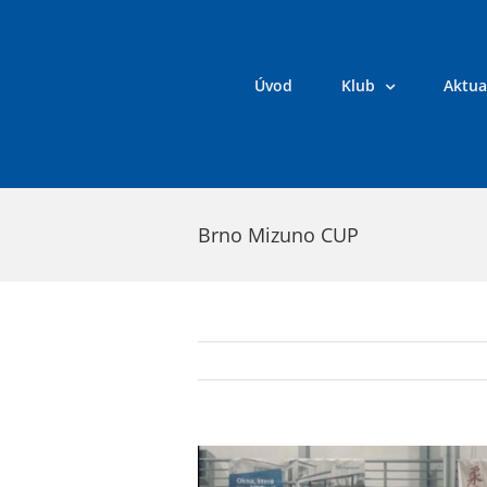
Přeskočit
na
obsah
Úvod
Klub
Aktua
Brno Mizuno CUP
Zobrazit
větší