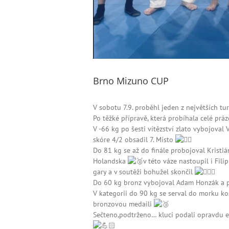
Brno Mizuno CUP
V sobotu 7.9. proběhl jeden z největších t
Po těžké přípravě, která probíhala celé prá
V -66 kg po šesti vítězství zlato vybojoval 
skóre 4/2 obsadil 7. Místo
Do 81 kg se až do finále probojoval Kristi
Holandska
v této váze nastoupil i Fil
gary a v soutěži bohužel skončil
Do 60 kg bronz vybojoval Adam Honzák a p
V kategorii do 90 kg se serval do morku ko
bronzovou medaili
Sečteno,podtrženo… kluci podali opravdu ex