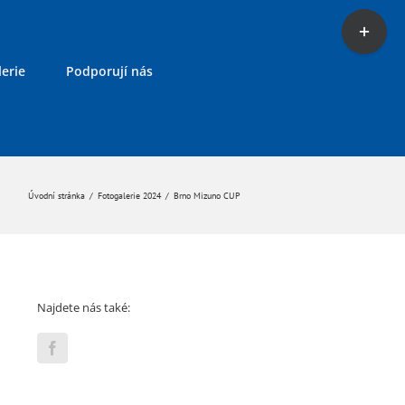
Toggle
Sliding
Bar
erie
Podporují nás
Area
Úvodní stránka
/
Fotogalerie 2024
/
Brno Mizuno CUP
Najdete nás také: