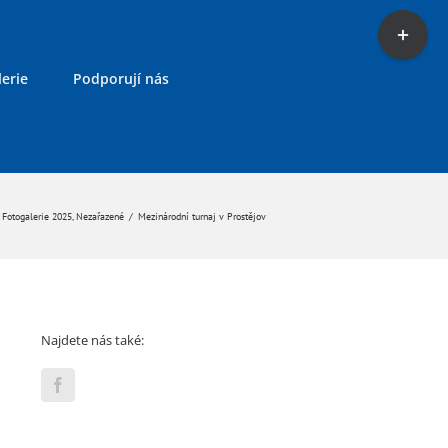
Toggle
Sliding
Bar
erie
Podporují nás
Area
Fotogalerie 2025
,
Nezařazené
/
Mezinárodní turnaj v Prostějov
Najdete nás také: