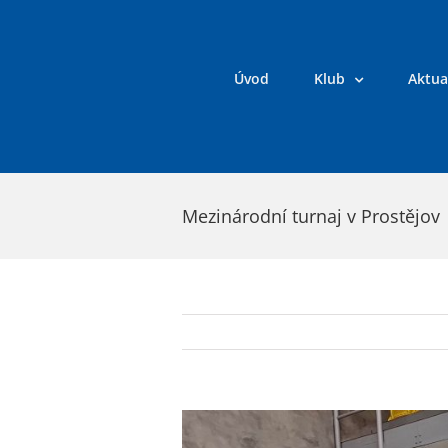
Přeskočit
na
obsah
Úvod
Klub
Aktua
Mezinárodní turnaj v Prostějov
Zobrazit
větší