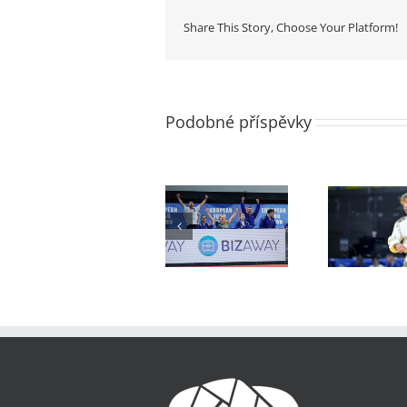
Share This Story, Choose Your Platform!
Podobné příspěvky
Mistrovství
Mistrovství
Mis
Evropy
Evropy
dorostenců –
dorostenců
družstva