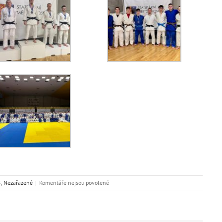
u
5
,
Nezařazené
|
Komentáře nejsou povolené
textu
s
názvem
Mezinárodní