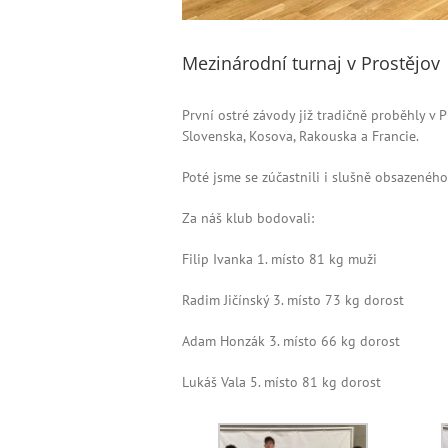
Mezinárodní turnaj v Prostějov
První ostré závody již tradičně proběhly v 
Slovenska, Kosova, Rakouska a Francie.
Poté jsme se zúčastnili i slušně obsazené
Za náš klub bodovali:
Filip Ivanka 1. místo 81 kg muži
Radim Jičínský 3. místo 73 kg dorost
Adam Honzák 3. místo 66 kg dorost
Lukáš Vala 5. místo 81 kg dorost