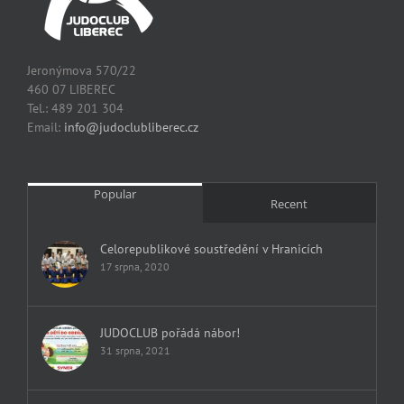
Jeronýmova 570/22
460 07 LIBEREC
Tel.: 489 201 304
Email:
info@judoclubliberec.cz
Popular
Recent
Celorepublikové soustředění v Hranicích
17 srpna, 2020
JUDOCLUB pořádá nábor!
31 srpna, 2021