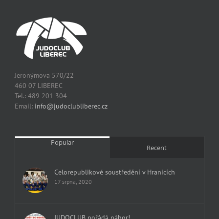
Jeronýmova 570/22
460 07 LIBEREC
Tel.: 489 201 304
Email:
info@judoclubliberec.cz
Popular
Recent
Celorepublikové soustředění v Hranicích
17 srpna, 2020
JUDOCLUB pořádá nábor!