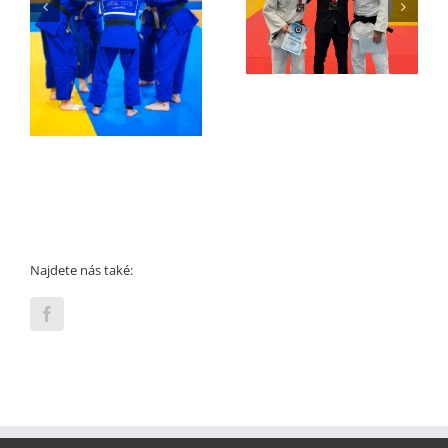
Filip Ivanka dnes zlatý
Mizuna Brno Cup
na MČR mužů
Najdete nás také: