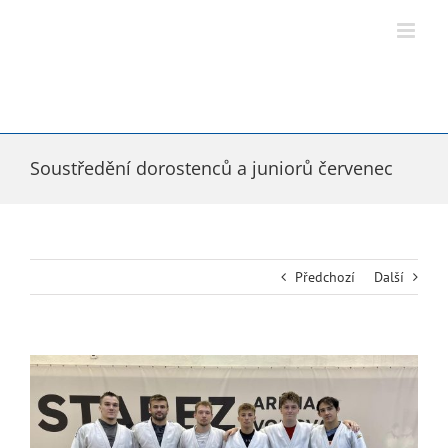
Přeskočit
na
obsah
Soustředění dorostenců a juniorů červenec
Předchozí
Další
Zobrazit
větší
obrázek