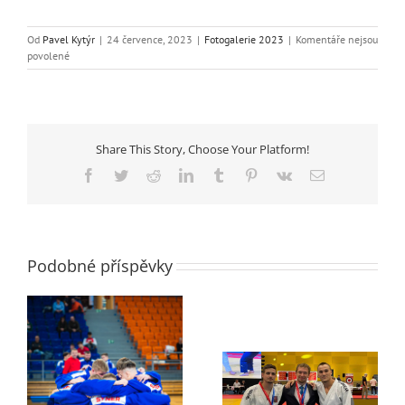
Od
Pavel Kytýr
|
24 července, 2023
|
Fotogalerie 2023
|
Komentáře nejsou
u
povolené
textu
s
názvem
Soustředění
dorostenců
Share This Story, Choose Your Platform!
a
juniorů
Facebook
Twitter
Reddit
LinkedIn
Tumblr
Pinterest
Vk
E-
červenec
mail
Podobné příspěvky