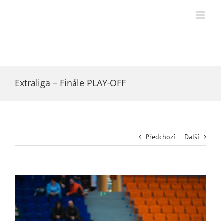
Přeskočit
na
obsah
Extraliga – Finále PLAY-OFF
Předchozí
Další
Zobrazit
větší
obrázek