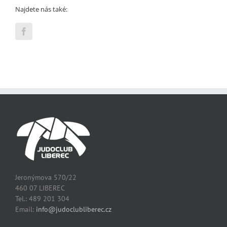
Najdete nás také:
Jeronýmova 570/22
460 07 LIBEREC
Tel.: 489 201 304
Email:
info@judoclubliberec.cz