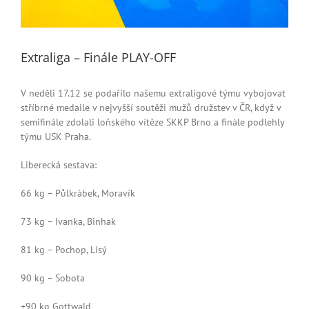
Extraliga – Finále PLAY-OFF
V neděli 17.12 se podařilo našemu extraligové týmu vybojovat
stříbrné medaile v nejvyšší soutěži mužů družstev v ČR, když v
semifinále zdolali loňského vítěze SKKP Brno a finále podlehly
týmu USK Praha.
Liberecká sestava:
66 kg – Půlkrábek, Moravík
73 kg – Ivanka, Binhak
81 kg – Pochop, Lisý
90 kg – Sobota
+90 kg Gottwald