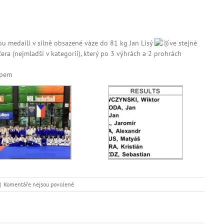
 medaili v silně obsazené váze do 81 kg Jan Lisý
ve stejné
čera (nejmladší v kategorii), který po 3 výhrách a 2 prohrách
mpem
u
|
Komentáře nejsou povolené
textu
s
názvem
USK