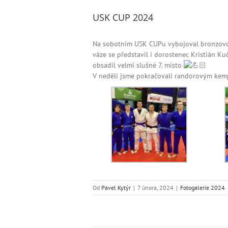
USK CUP 2024
Na sobotním USK CUPu vybojoval bronzovou
váze se představil i dorostenec Kristián Ku
obsadil velmi slušné 7. místo
V neděli jsme pokračovali randorovým ke
Od
Pavel Kytýr
|
7 února, 2024
|
Fotogalerie 2024