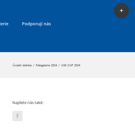
Toggle
Sliding
Bar
erie
Podporují nás
Area
Úvodní stránka
/
Fotogalerie 2024
/
USK CUP 2024
Najdete nás také: