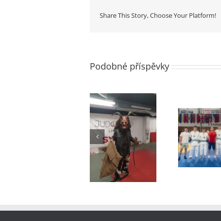
Share This Story, Choose Your Platform!
Podobné příspěvky
Čert a Mikuláš v
Brno Mizuno
Extr
JéCéčku
CUP