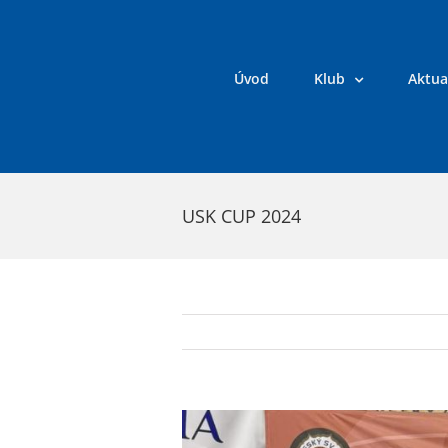
Přeskočit
na
obsah
Úvod
Klub
Aktua
USK CUP 2024
Zobrazit
větší