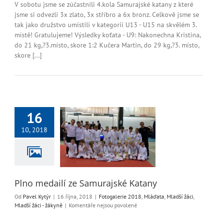
s
V sobotu jsme se zúčastnili 4.kola Samurajské katany z které
názvem
jsme si odvezli 3x zlato, 3x stříbro a 6x bronz. Celkově jsme se
Poslední
tak jako družstvo umístili v kategorii U13 - U15 na skvělém 3.
kolo
místě! Gratulujeme! Výsledky koťata - U9: Nakonechna Kristina,
Samurajské
do 21 kg,?3.místo, skore 1:2 Kučera Martin, do 29 kg,?3. místo,
katany
skore [...]
a
JéCéčko
jako
3.
nejlepší
družstvo
16
o medailí ze
10, 2018
rajské Katany
erie 2018
Mláďata
žáci
Mladší žáci -
žákyně
Plno medailí ze Samurajské Katany
Od
Pavel Kytýr
|
16 října, 2018
|
Fotogalerie 2018
,
Mláďata
,
Mladší žáci
,
u
Mladší žáci - žákyně
|
Komentáře nejsou povolené
textu