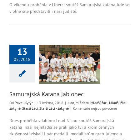
s
O víkendu proběhla v Liberci soutěž Samurajská katana, kde se
názvem
v plné síle představili i naši judisté.
Plno
medailí
ze
Samurajské
Katany
13
rajská Katana
05, 2018
Jablonec
áďata
Mladší žáci
i - žákyně
Starší žáci
ší žáci - žákyně
Samurajská Katana Jablonec
Od
Pavel Kytýr
|
13 května, 2018
|
Judo
,
Mláďata
,
Mladší žáci
,
Mladší žáci -
u
žákyně
,
Starší žáci
,
Starší žáci - žákyně
|
Komentáře nejsou povolené
textu
s
Dnes proběhla v Jablonci nad Nisou soutěž Samurajská
názvem
katana naši nejmladší se prali jako lvi a krom cenných
Samurajská
zkušeností získali i pár medailí medailistům gratulujeme a
Katana