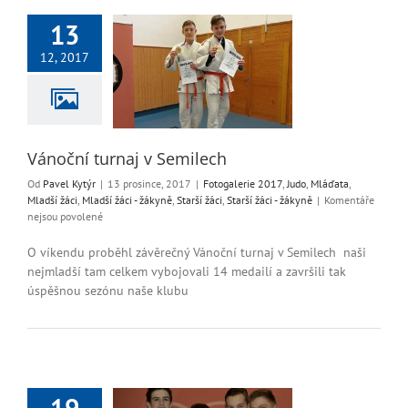
13
12, 2017
turnaj v Semilech
alerie 2017
Judo
Mladší žáci
Mladší
yně
Starší žáci
Starší
áci - žákyně
Vánoční turnaj v Semilech
Od
Pavel Kytýr
|
13 prosince, 2017
|
Fotogalerie 2017
,
Judo
,
Mláďata
,
Mladší žáci
,
Mladší žáci - žákyně
,
Starší žáci
,
Starší žáci - žákyně
|
Komentáře
u
nejsou povolené
textu
s
O víkendu proběhl závěrečný Vánoční turnaj v Semilech naši
názvem
nejmladší tam celkem vybojovali 14 medailí a završili tak
Vánoční
úspěšnou sezónu naše klubu
turnaj
v
Semilech
19