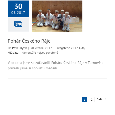
30
05, 2017
 Českého Ráje
alerie 2017
Judo
Mláďata
Pohár Českého Ráje
Od
Pavel Kytýr
|
30 května, 2017
|
Fotogalerie 2017
,
Judo
,
u
Mláďata
|
Komentáře nejsou povolené
textu
s
V sobotu jsme se zúčastnili Poháru Českého Ráje v Turnově a
názvem
přivezli jsme si spoustu medaili
Pohár
Českého
Ráje
Další
1
2