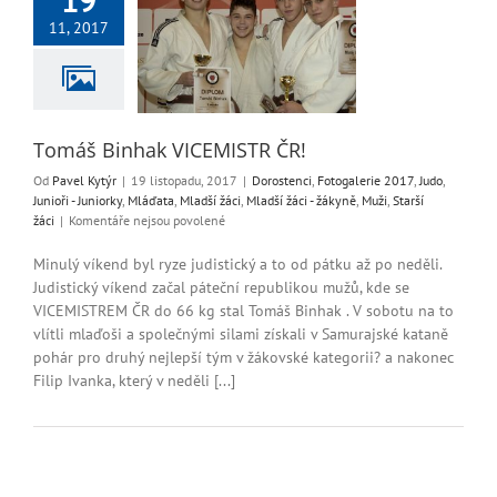
inhak VICEMISTR
11, 2017
ČR!
i
Fotogalerie 2017
ři - Juniorky
Mláďata
žáci
Mladší žáci -
ě
Muži
Starší žáci
Tomáš Binhak VICEMISTR ČR!
Od
Pavel Kytýr
|
19 listopadu, 2017
|
Dorostenci
,
Fotogalerie 2017
,
Judo
,
Junioři - Juniorky
,
Mláďata
,
Mladší žáci
,
Mladší žáci - žákyně
,
Muži
,
Starší
u
žáci
|
Komentáře nejsou povolené
textu
s
Minulý víkend byl ryze judistický a to od pátku až po neděli.
názvem
Judistický víkend začal páteční republikou mužů, kde se
Tomáš
VICEMISTREM ČR do 66 kg stal Tomáš Binhak . V sobotu na to
Binhak
vlítli mlaďoši a společnými silami získali v Samurajské kataně
VICEMISTR
pohár pro druhý nejlepší tým v žákovské kategorii? a nakonec
ČR!
Filip Ivanka, který v neděli [...]