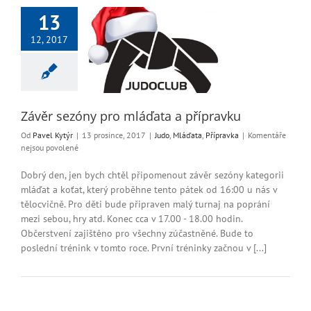
2017
13
12, 2017
zóny pro mláďata
 přípravku
láďata
Přípravka
Závěr sezóny pro mláďata a přípravku
Od
Pavel Kytýr
|
13 prosince, 2017
|
Judo
,
Mláďata
,
Přípravka
|
Komentáře
u
nejsou povolené
textu
s
Dobrý den, jen bych chtěl připomenout závěr sezóny kategorii
názvem
mláďat a koťat, který proběhne tento pátek od 16:00 u nás v
Závěr
tělocvičně. Pro děti bude připraven malý turnaj na poprání
sezóny
mezi sebou, hry atd. Konec cca v 17.00 - 18.00 hodin.
pro
Občerstvení zajištěno pro všechny zúčastněné. Bude to
mláďata
poslední trénink v tomto roce. První tréninky začnou v [...]
a
přípravku