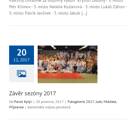
všechny chválíme za bojovný výkon Kryštof Dlouhý - 3. místo
Jablonec
Petr Klimov - 3. místo Natálie Kozlerová - 3. místo Lukáš Záhon -
3. místo Patrik Javůrek - 3. místo Jakub [...]
20
12, 2017
r sezóny 2017
alerie 2017
Judo
ďata
Přípravka
Závěr sezóny 2017
Od
Pavel Kytýr
|
20 prosince, 2017
|
Fotogalerie 2017
,
Judo
,
Mláďata
,
u
Přípravka
|
Komentáře nejsou povolené
textu
s
názvem
Závěr
sezóny