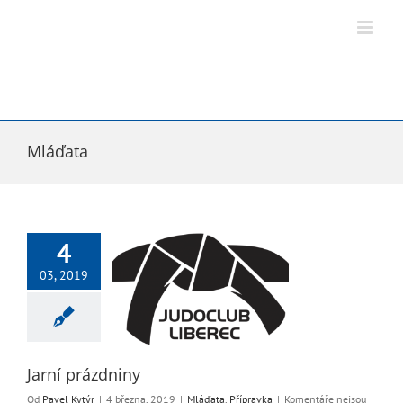
Přeskočit
na
obsah
Mláďata
4
03, 2019
ní prázdniny
ďata
Přípravka
Jarní prázdniny
Od
Pavel Kytýr
|
4 března, 2019
|
Mláďata
,
Přípravka
|
Komentáře nejsou