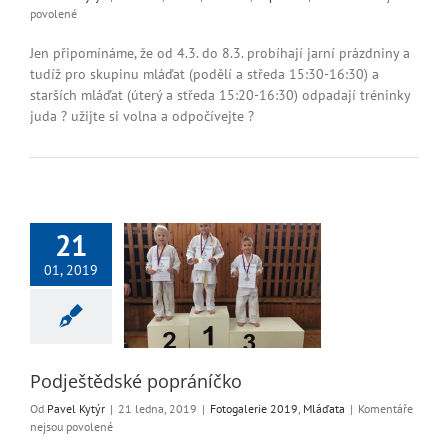
u
povolené
textu
s
Jen připomínáme, že od 4.3. do 8.3. probíhají jarní prázdniny a
názvem
tudíž pro skupinu mláďat (podělí a středa 15:30-16:30) a
Jarní
starších mláďat (úterý a středa 15:20-16:30) odpadají tréninky
prázdniny
juda ? užijte si volna a odpočívejte ?
21
01, 2019
ědské popráníčko
erie 2019
Mláďata
Podještědské popráníčko
Od
Pavel Kytýr
|
21 ledna, 2019
|
Fotogalerie 2019
,
Mláďata
|
Komentáře
u
nejsou povolené
textu