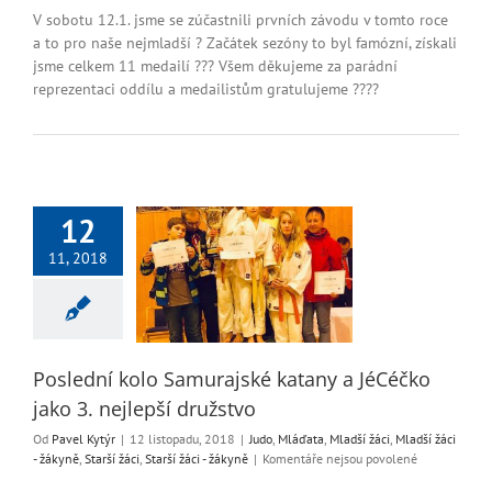
s
V sobotu 12.1. jsme se zúčastnili prvních závodu v tomto roce
názvem
a to pro naše nejmladší ? Začátek sezóny to byl famózní, získali
Podještědské
jsme celkem 11 medailí ??? Všem děkujeme za parádní
popráníčko
reprezentaci oddílu a medailistům gratulujeme ????
12
í kolo Samurajské
11, 2018
a JéCéčko jako 3.
epší družstvo
áďata
Mladší žáci
i - žákyně
Starší žáci
ší žáci - žákyně
Poslední kolo Samurajské katany a JéCéčko
jako 3. nejlepší družstvo
Od
Pavel Kytýr
|
12 listopadu, 2018
|
Judo
,
Mláďata
,
Mladší žáci
,
Mladší žáci
u
- žákyně
,
Starší žáci
,
Starší žáci - žákyně
|
Komentáře nejsou povolené
textu