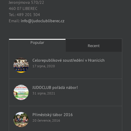
Jeronýmova 570/22
460 07 LIBEREC
Tel.: 489 201 304
Email:
info@judoclubliberec.cz
Popular
Recent
Celorepublikové soustředění v Hranicích
17 srpna, 2020
JUDOCLUB pořádá nábor!
31 srpna, 2021
Příměstský tábor 2016
20 července, 2016