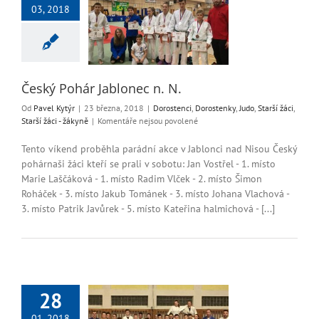
03, 2018
hár Jablonec n. N.
ci
Dorostenky
Judo
i
Starší žáci - žákyně
Český Pohár Jablonec n. N.
Od
Pavel Kytýr
|
23 března, 2018
|
Dorostenci
,
Dorostenky
,
Judo
,
Starší žáci
,
u
Starší žáci - žákyně
|
Komentáře nejsou povolené
textu
s
Tento víkend proběhla parádní akce v Jablonci nad Nisou Český
názvem
pohárnaši žáci kteří se prali v sobotu: Jan Vostřel - 1. místo
Český
Marie Laščáková - 1. místo Radim Vlček - 2. místo Šimon
Pohár
Roháček - 3. místo Jakub Tománek - 3. místo Johana Vlachová -
Jablonec
3. místo Patrik Javůrek - 5. místo Kateřina halmichová - [...]
n.
N.
28
 soustředění ve
01, 2018