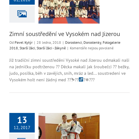
ém nad Jizerou
enci
Dorostenky
rie 2018
Starší žáci
ší žáci - žákyně
Zimní soustředění ve Vysokém nad Jizerou
Od
Pavel Kytýr
|
28 ledna, 2018
|
Dorostenci
,
Dorostenky
,
Fotogalerie
u
2018
,
Starší žáci
,
Starší žáci - žákyně
|
Komentáře nejsou povolené
textu
s
Již tradiční zimní soustředění Vysoké nad Jizerou odmakali naši
názvem
na jedničku podtrženou ?? Děcka makali jak šroubečci ?? bežky,
Zimní
judo, posilka, běh v zavějích, sníh, mráz a led... soustredeni ve
soustředění
Vysokém holt není žádný med ??⛷??‍
?❄???
ve
Vysokém
nad
Jizerou
13
12, 2017
turnaj v Semilech
alerie 2017
Judo