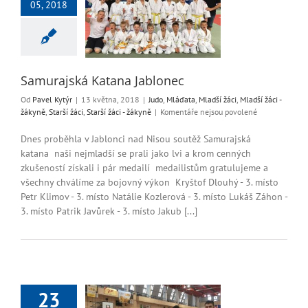
rajská Katana
05, 2018
Jablonec
áďata
Mladší žáci
i - žákyně
Starší žáci
ší žáci - žákyně
Samurajská Katana Jablonec
Od
Pavel Kytýr
|
13 května, 2018
|
Judo
,
Mláďata
,
Mladší žáci
,
Mladší žáci -
u
žákyně
,
Starší žáci
,
Starší žáci - žákyně
|
Komentáře nejsou povolené
textu
s
Dnes proběhla v Jablonci nad Nisou soutěž Samurajská
názvem
katana naši nejmladší se prali jako lvi a krom cenných
Samurajská
zkušeností získali i pár medailí medailistům gratulujeme a
Katana
všechny chválíme za bojovný výkon Kryštof Dlouhý - 3. místo
Jablonec
Petr Klimov - 3. místo Natálie Kozlerová - 3. místo Lukáš Záhon -
3. místo Patrik Javůrek - 3. místo Jakub [...]
23