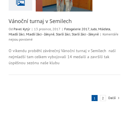
Mladší žáci
Mladší
yně
Starší žáci
Starší
áci - žákyně
Vánoční turnaj v Semilech
Od
Pavel Kytýr
|
13 prosince, 2017
|
Fotogalerie 2017
,
Judo
,
Mláďata
,
Mladší žáci
,
Mladší žáci - žákyně
,
Starší žáci
,
Starší žáci - žákyně
|
Komentáře
u
nejsou povolené
textu
s
O víkendu proběhl závěrečný Vánoční turnaj v Semilech naši
názvem
nejmladší tam celkem vybojovali 14 medailí a završili tak
Vánoční
úspěšnou sezónu naše klubu
turnaj
v
Semilech
Další
1
2