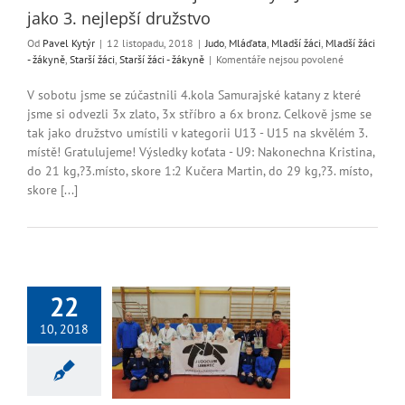
jako 3. nejlepší družstvo
Od
Pavel Kytýr
|
12 listopadu, 2018
|
Judo
,
Mláďata
,
Mladší žáci
,
Mladší žáci
u
- žákyně
,
Starší žáci
,
Starší žáci - žákyně
|
Komentáře nejsou povolené
textu
s
V sobotu jsme se zúčastnili 4.kola Samurajské katany z které
názvem
jsme si odvezli 3x zlato, 3x stříbro a 6x bronz. Celkově jsme se
Poslední
tak jako družstvo umístili v kategorii U13 - U15 na skvělém 3.
kolo
místě! Gratulujeme! Výsledky koťata - U9: Nakonechna Kristina,
Samurajské
do 21 kg,?3.místo, skore 1:2 Kučera Martin, do 29 kg,?3. místo,
katany
skore [...]
a
JéCéčko
jako
3.
nejlepší
družstvo
22
5 mistrů a 2x
10, 2018
bronz!!!
ší žáci
Mladší žáci -
arší žáci
Starší žáci -
žákyně