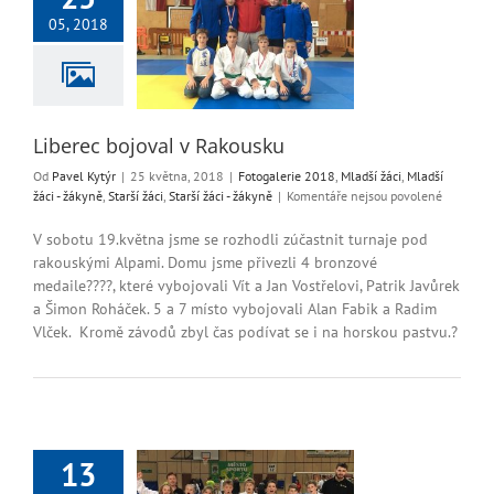
rec bojoval v
05, 2018
Rakousku
ie 2018
Mladší žáci
i - žákyně
Starší žáci
ší žáci - žákyně
Liberec bojoval v Rakousku
Od
Pavel Kytýr
|
25 května, 2018
|
Fotogalerie 2018
,
Mladší žáci
,
Mladší
u
žáci - žákyně
,
Starší žáci
,
Starší žáci - žákyně
|
Komentáře nejsou povolené
textu
s
V sobotu 19.května jsme se rozhodli zúčastnit turnaje pod
názvem
rakouskými Alpami. Domu jsme přivezli 4 bronzové
Liberec
medaile????, které vybojovali Vít a Jan Vostřelovi, Patrik Javůrek
bojoval
a Šimon Roháček. 5 a 7 místo vybojovali Alan Fabik a Radim
v
Vlček. Kromě závodů zbyl čas podívat se i na horskou pastvu.?
Rakousku
13