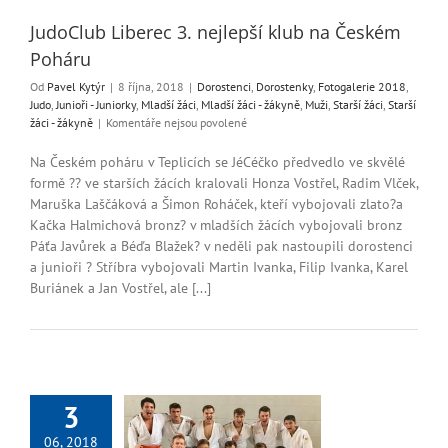
yně
Muži
Starší žáci
ší žáci - žákyně
JudoClub Liberec 3. nejlepší klub na Českém
Poháru
Od
Pavel Kytýr
|
8 října, 2018
|
Dorostenci
,
Dorostenky
,
Fotogalerie 2018
,
Judo
,
Junioři - Juniorky
,
Mladší žáci
,
Mladší žáci - žákyně
,
Muži
,
Starší žáci
,
Starší
u
žáci - žákyně
|
Komentáře nejsou povolené
textu
s
Na Českém poháru v Teplicích se JéCéčko předvedlo ve skvělé
názvem
formě ?? ve starších žácích kralovali Honza Vostřel, Radim Vlček,
JudoClub
Maruška Laščáková a Šimon Roháček, kteří vybojovali zlato?a
Liberec
Kačka Halmichová bronz? v mladších žácích vybojovali bronz
3.
Páťa Javůrek a Béďa Blažek? v neděli pak nastoupili dorostenci
nejlepší
a junioři ? Stříbra vybojovali Martin Ivanka, Filip Ivanka, Karel
klub
na
Buriánek a Jan Vostřel, ale [...]
Českém
Poháru
3
06, 2018