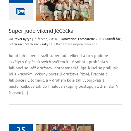
do víkend JéCéčka
i
Fotogalerie 2018
ci
Starší žáci
Starší
áci - žákyně
Super judo víkend JéCéčka
Od
Pavel Kytýr
|
3 června, 2018
|
Dorostenci
,
Fotogalerie 2018
,
Mladší žáci
,
u
Starší žáci
,
Starší žáci - žákyně
|
Komentáře nejsou povolené
textu
s
JudoClub Liberec zažil super judo víkend a to v podobě
názvem
skvělých úspěchů svých svěřenců! V sobotu proběhla v
Super
Jablonci soutěž družstev: dorostenecká liga. Kluci se prali jak
judo
lvi a krásnými výkony porazili družstva Plzně, Prachatic,
víkend
Jablonce i Litoměřic, a v druhém kole tak vybojovali 1.
JéCéčka
místo celkově tak do finálové skupiny postupují z 2. místa V
Novém [...]
25