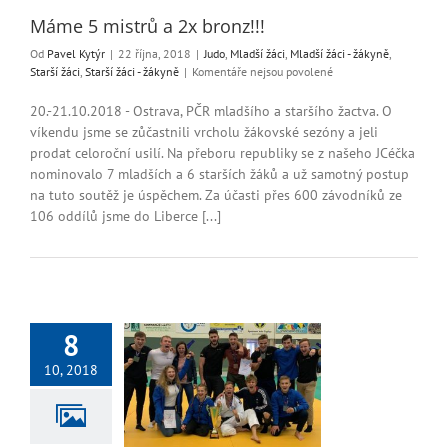
Máme 5 mistrů a 2x bronz!!!
Od
Pavel Kytýr
|
22 října, 2018
|
Judo
,
Mladší žáci
,
Mladší žáci - žákyně
,
u
Starší žáci
,
Starší žáci - žákyně
|
Komentáře nejsou povolené
textu
s
20.-21.10.2018 - Ostrava, PČR mladšího a staršího žactva. O
názvem
víkendu jsme se zůčastnili vrcholu žákovské sezóny a jeli
Máme
prodat celoroční usilí. Na přeboru republiky se z našeho JCéčka
5
nominovalo 7 mladších a 6 starších žáků a už samotný postup
mistrů
na tuto soutěž je úspěchem. Za účasti přes 600 závodníků ze
a
106 oddílů jsme do Liberce [...]
2x
bronz!!!
8
lub Liberec 3.
í klub na Českém
10, 2018
Poháru
enci
Dorostenky
ie 2018
Judo
Junioři -
Mladší žáci
Mladší