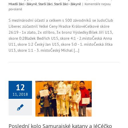
Mladší žáci - žákyně
,
Starší žáci
,
Starší žáci - žákyně
|
Komentáře nejsou
u
povolené
textu
s
S mezinárodní účastí a celkem s 500 závodníků se JudoClub
názvem
Liberec zúčastnil Velké Ceny Hradce KrálovéCelkové skóre
VC
26:19 - 1x zlato, 2x stříbro, 3x bronz Výsledky:Bílek Jiří U13,
Hradec
skore 0:2Blažek Bedřich U15, skore 4:1 - 2.místoČeská Anna
Králové
U11, skore 1:2 Český Jan U15, skore 5:0 - 1. místoČeská Jitka
U13, skore 1:1 - 3. místoČeský Michal [...]
12
í kolo Samurajské
11, 2018
a JéCéčko jako 3.
epší družstvo
áďata
Mladší žáci
i - žákyně
Starší žáci
ší žáci - žákyně
Poslední kolo Samurajské katany a JéCéčko