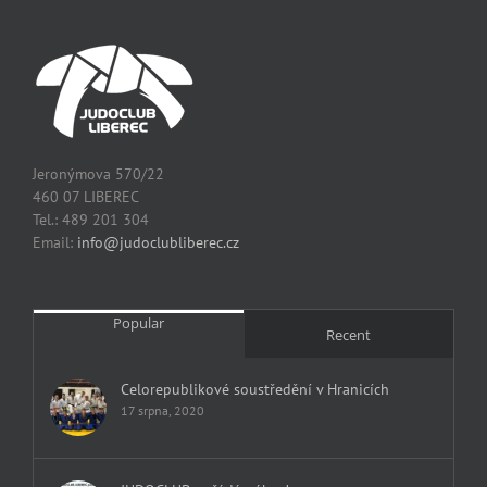
Jeronýmova 570/22
460 07 LIBEREC
Tel.: 489 201 304
Email:
info@judoclubliberec.cz
Popular
Recent
Celorepublikové soustředění v Hranicích
17 srpna, 2020