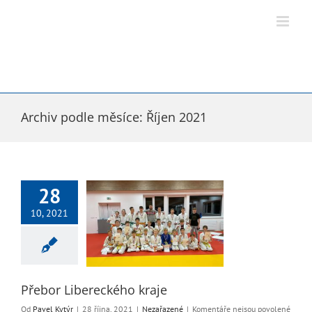
Přeskočit
na
obsah
Archiv podle měsíce:
Říjen 2021
28
10, 2021
Libereckého kraje
Nezařazené
Přebor Libereckého kraje
u
Od
Pavel Kytýr
|
28 října, 2021
|
Nezařazené
|
Komentáře nejsou povolené