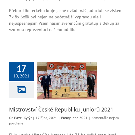
textu
s
Přebor Libereckého kraje jasně ovládl náš judoclub se ziskem
názv
7x 8x 6x￼ byl nejen nejpočetnější výpravou ale i
Přebo
nejúspěšnějším Všem našim svěřencům gratuluji a děkuji za
Liber
vzornou reprezentaci našeho oddílu
kraje
17
10, 2021
rovství České
iku juniorů 2021
ogalerie 2021
Mistrovství České Republiku juniorů 2021
Od
Pavel Kytýr
|
17 října, 2021
|
Fotogalerie 2021
|
Komentáře nejsou
u
povolené
textu
s
Filip Ivanka Mistr ČR v kategorii do 73 kg Velká gratulace!