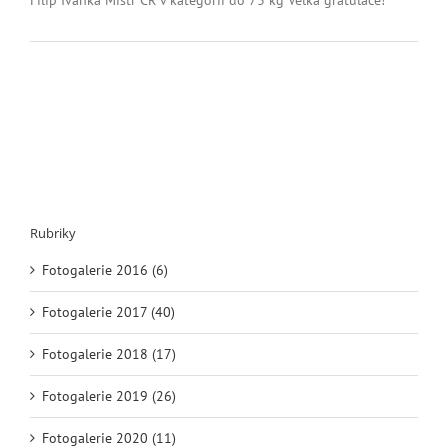
názvem
Mistrovství
České
Republiku
juniorů
2021
Rubriky
Fotogalerie 2016 (6)
Fotogalerie 2017 (40)
Fotogalerie 2018 (17)
Fotogalerie 2019 (26)
Fotogalerie 2020 (11)