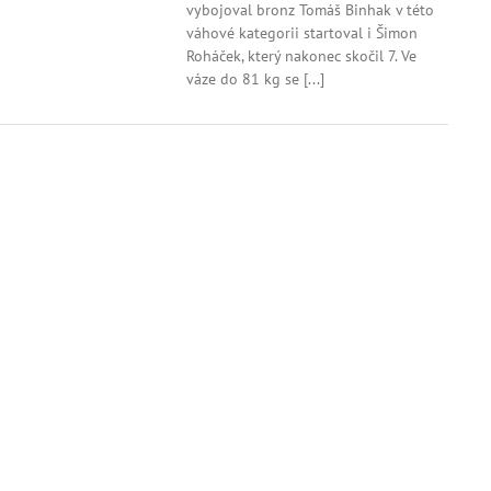
vybojoval bronz Tomáš Binhak v této
na
MČR
váhové kategorii startoval i Šimon
mužů
Roháček, který nakonec skočil 7. Ve
váze do 81 kg se [...]