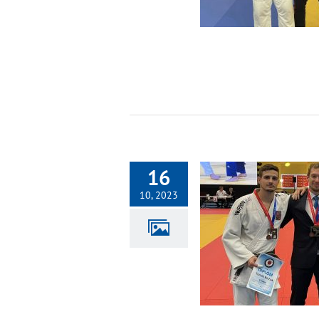
16
10, 2023
Filip Ivanka dnes zlatý na MČR mužů
Fotogalerie 2023