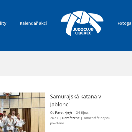
lity
Kalendář akcí
Fotogal
Kontakty
3
Samurajská katana v
Jablonci
Od
Pavel Kytýr
|
24 října,
2023
|
Nezařazené
|
Komentáře nejsou
u
povolené
textu