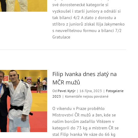
Levice
své dorostenecké kategorie si
na
vyzkoušel i starší juniory a odnáší si
Slovensku
tak bilanci 4/2 A zlato z dorostu a
stříbro z juniorů získal Ilija Jakymenko
s neuveřitelnou formou a bilancí 7/2
Gratulace
Filip Ivanka dnes zlatý na
MČR mužů
Od
Pavel Kytýr
|
16 října, 2023
|
Fotogalerie
u
2023
|
Komentáře nejsou povolené
textu
s
O víkendu v Praze proběhlo
názvem
Mistrovství ČR mužů a žen, kde se
Filip
našim borcům zadařilo Vítězem v
Ivanka
kategorii do 73 kg a mistrem ČR se
dnes
stal Filip Ivanka Ve váze do 66 kg
zlatý