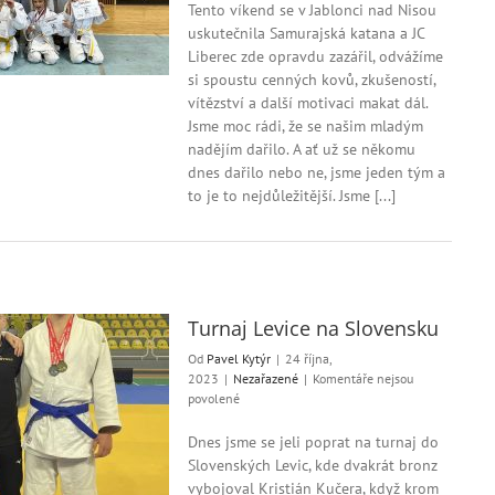
s
Tento víkend se v Jablonci nad Nisou
názvem
uskutečnila Samurajská katana a JC
Samurajská
Liberec zde opravdu zazářil, odvážíme
katana
si spoustu cenných kovů, zkušeností,
v
vítězství a další motivaci makat dál.
Jablonci
Jsme moc rádi, že se našim mladým
nadějím dařilo. A ať už se někomu
dnes dařilo nebo ne, jsme jeden tým a
to je to nejdůležitější. Jsme [...]
Turnaj Levice na Slovensku
Od
Pavel Kytýr
|
24 října,
2023
|
Nezařazené
|
Komentáře nejsou
u
povolené
textu
s
Dnes jsme se jeli poprat na turnaj do
názvem
Slovenských Levic, kde dvakrát bronz
Turnaj
vybojoval Kristián Kučera, když krom