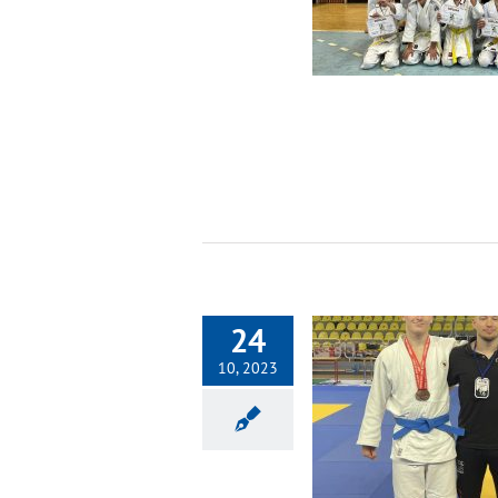
Nezařazené
24
10, 2023
Turnaj Levice na Slovensku
Nezařazené