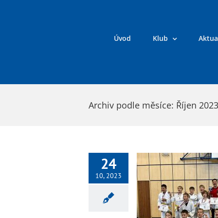
Přeskočit
na
obsah
Úvod
Klub
Aktua
Archiv podle měsíce:
Říjen 202
24
10, 2023
Samurajská katana v Jablonci