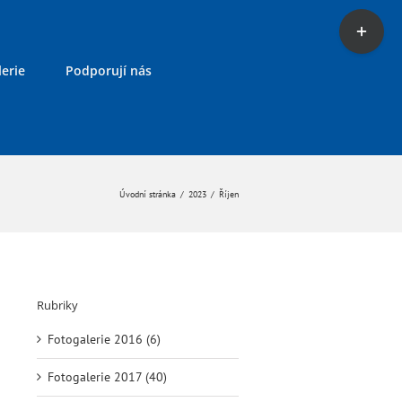
Toggle
Sliding
Bar
erie
Podporují nás
Area
Úvodní stránka
/
2023
/
Říjen
Rubriky
Fotogalerie 2016 (6)
Fotogalerie 2017 (40)