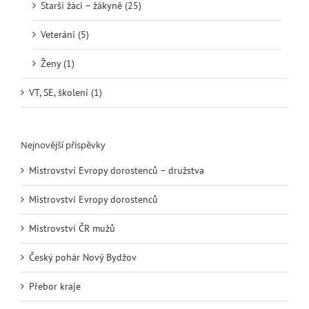
Starší žáci – žákyně (25)
Veteráni (5)
Ženy (1)
VT, SE, školení (1)
Nejnovější příspěvky
Mistrovství Evropy dorostenců – družstva
Mistrovství Evropy dorostenců
Mistrovství ČR mužů
Český pohár Nový Bydžov
Přebor kraje