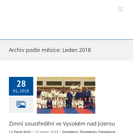
Přeskočit
na
obsah
Archiv podle měsíce:
Leden 2018
28
 soustředění ve
01, 2018
ém nad Jizerou
enci
Dorostenky
rie 2018
Starší žáci
ší žáci - žákyně
Zimní soustředění ve Vysokém nad Jizerou
Od
Pavel Kytýr
|
28 ledna, 2018
|
Dorostenci
,
Dorostenky
,
Fotogalerie