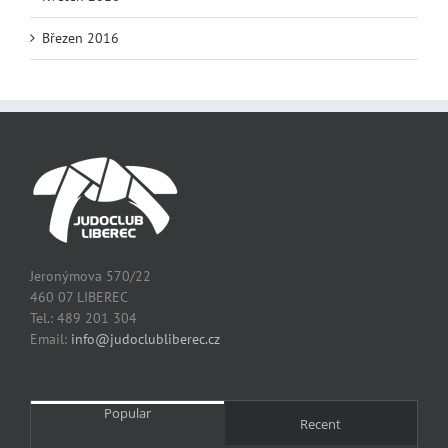
Březen 2016
Jeronýmova 570/22
460 07 LIBEREC
Tel.: 489 201 304
Email:
info@judoclubliberec.cz
Popular
Recent