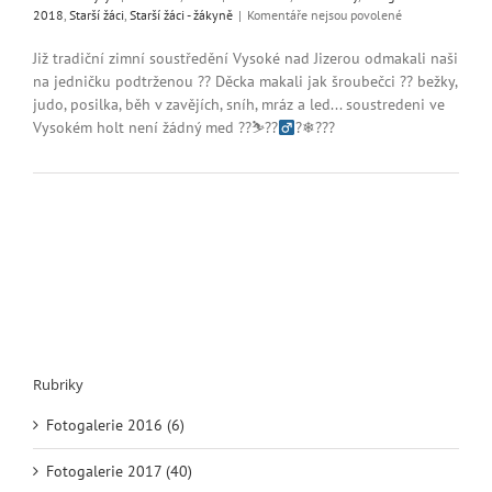
u
2018
,
Starší žáci
,
Starší žáci - žákyně
|
Komentáře nejsou povolené
textu
s
Již tradiční zimní soustředění Vysoké nad Jizerou odmakali naši
názvem
na jedničku podtrženou ?? Děcka makali jak šroubečci ?? bežky,
Zimní
judo, posilka, běh v zavějích, sníh, mráz a led... soustredeni ve
soustředění
Vysokém holt není žádný med ??⛷??‍
?❄???
ve
Vysokém
nad
Jizerou
Rubriky
Fotogalerie 2016 (6)
Fotogalerie 2017 (40)