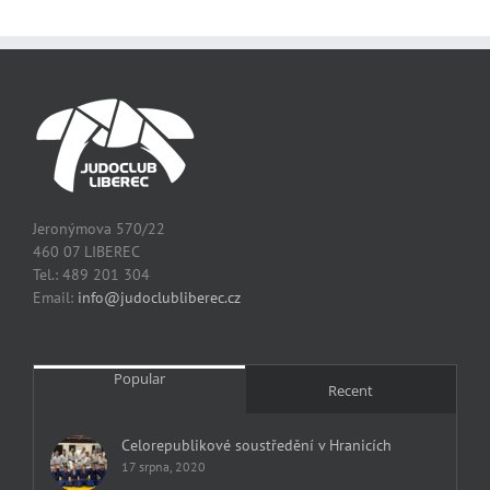
Jeronýmova 570/22
460 07 LIBEREC
Tel.: 489 201 304
Email:
info@judoclubliberec.cz
Popular
Recent
Celorepublikové soustředění v Hranicích
17 srpna, 2020