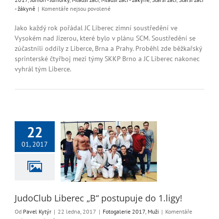
u
- žákyně
|
Komentáře nejsou povolené
textu
s
Jako každý rok pořádal JC Liberec zimní soustředění ve
názvem
Vysokém nad Jizerou, které bylo v plánu SCM. Soustředění se
Zimní
zúčastnili oddíly z Liberce, Brna a Prahy. Proběhl zde běžkařský
soustředění
sprinterské čtyřboj mezi týmy SKKP Brno a JC Liberec nakonec
ve
vyhrál tým Liberce.
Vysokém
nad
Jizerou
22
01, 2017
lub Liberec „B“
puje do 1.ligy!
alerie 2017
Muži
JudoClub Liberec „B“ postupuje do 1.ligy!
Od
Pavel Kytýr
|
22 ledna, 2017
|
Fotogalerie 2017
,
Muži
|
Komentáře