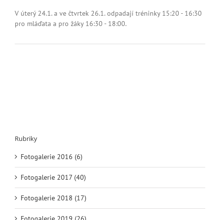
textu
s
V úterý 24.1. a ve čtvrtek 26.1. odpadají tréninky 15:20 - 16:30
názvem
pro mláďata a pro žáky 16:30 - 18:00.
Zrušené
tréninky
Rubriky
Fotogalerie 2016 (6)
Fotogalerie 2017 (40)
Fotogalerie 2018 (17)
Fotogalerie 2019 (26)