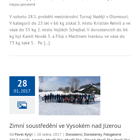
u
nejsou povolené
textu
s
V sobotu 28.1. proběhl mezinárodní Turnaj Nadějí v Olomouci.
názvem
V kategorii do 23 let v 66 kg získal 3. místo Kristián Reiniš a ve
Mezinárodní
váze do 55 kg 2. místo Vojtěch Schejbal. V dorostencích do 66
Turnaj
kg byl Kamil Novák 5. a Filip s Martinem Ivankou ve váze do
v
73 kg také 5. Po [...]
Olomouci
28
 soustředění ve
01, 2017
ém nad Jizerou
enci
Dorostenky
erie 2017
Junioři -
Mladší žáci
Mladší
yně
Starší žáci
Starší
áci - žákyně
Zimní soustředění ve Vysokém nad Jizerou
Od
Pavel Kytýr
|
28 ledna, 2017
|
Dorostenci
,
Dorostenky
,
Fotogalerie
2017
,
Junioři - Juniorky
,
Mladší žáci
,
Mladší žáci - žákyně
,
Starší žáci
,
Starší žáci