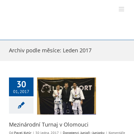
Přeskočit
na
obsah
Archiv podle měsíce:
Leden 2017
30
01, 2017
árodní Turnaj v
Olomouci
ci
Junioři - Juniorky
Mezinárodní Turnaj v Olomouci
Od
Pavel Kytýr
|
30 ledna, 2017
|
Dorostenci
,
Junioři - Juniorky
|
Komentáře