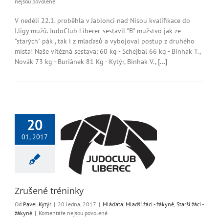
u
nejsou povolené
textu
s
V neděli 22.1. proběhla v Jablonci nad Nisou kvalifikace do
názvem
I.ligy mužů. JudoClub Liberec sestavil "B" mužstvo jak ze
JudoClub
"starých" pák , tak i z mlaďasů a vybojoval postup z druhého
Liberec
místa! Naše vítězná sestava: 60 kg - Schejbal 66 kg - Binhak T.,
„B“
Novák 73 kg - Buriánek 81 Kg - Kytýr, Binhak V., [...]
postupuje
do
1.ligy!
20
01, 2017
šené tréninky
Mladší žáci - žákyně
ší žáci - žákyně
Zrušené tréninky
Od
Pavel Kytýr
|
20 ledna, 2017
|
Mláďata
,
Mladší žáci - žákyně
,
Starší žáci -
u
žákyně
|
Komentáře nejsou povolené