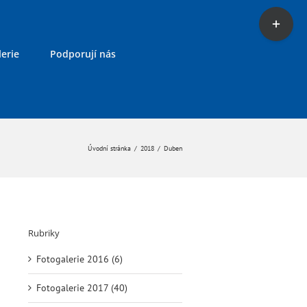
Toggle
Sliding
Bar
erie
Podporují nás
Area
Úvodní stránka
/
2018
/
Duben
Rubriky
Fotogalerie 2016 (6)
Fotogalerie 2017 (40)