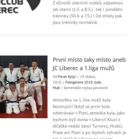
s
Z důvodů úterních svátků, odpadnou
názvem
jak úterní (1.5. a 8.5.) , tak i pondělní
V
tréninky (30.4. a 7.5.) ! Od středy pak
pondělí
jsou tréninky normálně.
a
úterý
odpadají
tréninky!
První místo taky místo aneb
JC Liberec a 1.liga mužů
Od
Pavel Kytýr
|
29 dubna,
2018
|
Fotogalerie 2018
,
Judo
,
u
Muži
|
Komentáře nejsou povolené
textu
s
Atmosféra na 1. lize mužů byla
názvem
fascinující! Ikdyž se první kolo
První
odehrávalo v Plzni, atmoška byla, jako
místo
bychom byli doma v Liberci! Kluci z
taky
JéCéčka nedali šanci Turnovu, Hradci,
místo
Praze ani Plzni a po čtyřech výhrách je
aneb
JC