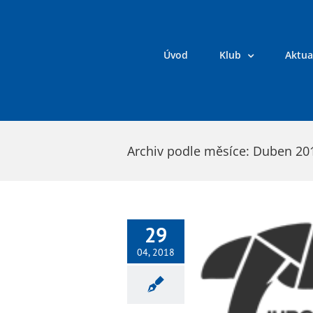
Přeskočit
na
obsah
Úvod
Klub
Aktua
Archiv podle měsíce:
Duben 20
29
04, 2018
V pondělí a úterý odpadají tréninky!
Judo
Věkové kategorie