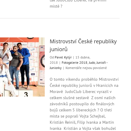
tak JudoClub Liberec na prvním
Liberec
místě ?
a
1.liga
mužů
Mistrovství České republiky
juniorů
Od
Pavel Kytýr
|
15 dubna,
2018
|
Fotogalerie 2018
,
Judo
,
Junioři -
u
Juniorky
|
Komentáře nejsou povolené
textu
s
O tomto víkendu proběhlo Mistrovství
názvem
České republiky juniorů v Hranicích na
Mistrovství
Moravě JudoClub Liberec vyrazil v
České
celkem slušné sestavě Z osmi našich
republiky
závodníků postoupilo do finálových
juniorů
bojů celkem 5 libereckých ? O třetí
místa se poprali Vojta Schejbal,
Kristián Reiniš, Filip Ivanka a Martin
Ivanka Kristián a Vojta však bohužel