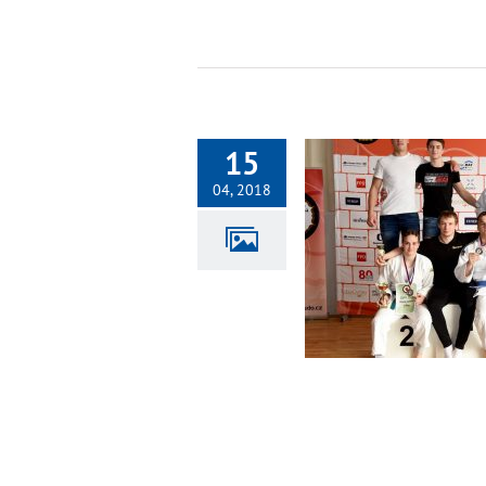
15
04, 2018
Mistrovství České republiky juniorů
Fotogalerie 2018
Judo
Junioři - Juniorky