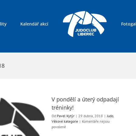
lity
Kalendář akcí
Fotogal
Kontakty
18
V pondělí a úterý odpadají
tréninky!
Od
Pavel Kytýr
|
29 dubna, 2018
|
Judo
,
Věkové kategorie
|
Komentáře nejsou
u
povolené
textu