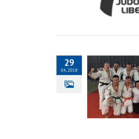
29
04, 2018
První místo taky místo aneb JC Liberec a
1.liga mužů
Fotogalerie 2018
Judo
Muži