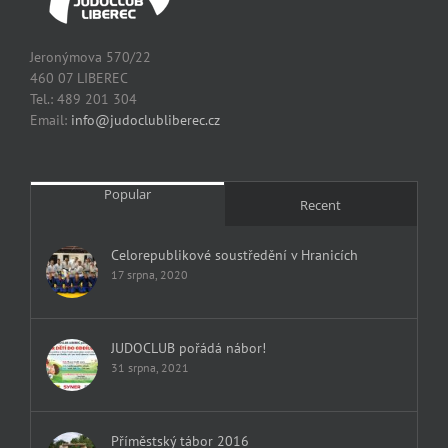
Jeronýmova 570/22
460 07 LIBEREC
Tel.: 489 201 304
Email:
info@judoclubliberec.cz
Popular
Recent
Celorepublikové soustředění v Hranicích
17 srpna, 2020
JUDOCLUB pořádá nábor!
31 srpna, 2021
Příměstský tábor 2016