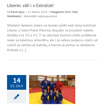
Liberec válí i v Extralize!
Od
Pavel Kytýr
|
22 března, 2019
|
Fotogalerie 2019
,
Muži
,
u
Nezařazené
|
Komentáře nejsou povolené
textu
s
Středeční famózní utkání na domácí půdě mezi týmy JudoClub
názvem
Liberec a Sokol Praha Vršovice, dopadlo ve prospěch našeho
Liberec
JéCéčka a to 3:2 a 4:1 ?? za celý klub bychom chtěli poděkovat
válí
nejen za baječnou atmosféru, ale i za velkou podporu všech, od
i
rodičů po tetička až babičky, a hlavně za pomoc se skládáním
v
žíněnek a [...]
Extralize!
14
03, 2019
Extraliga
Judo
Muži