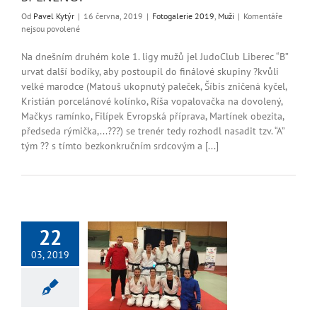
Od
Pavel Kytýr
|
16 června, 2019
|
Fotogalerie 2019
,
Muži
|
Komentáře
u
nejsou povolené
textu
s
Na dnešním druhém kole 1. ligy mužů jel JudoClub Liberec “B”
názvem
urvat další bodíky, aby postoupil do finálové skupiny ?kvůli
1.
velké marodce (Matouš ukopnutý paleček, Šíbis zničená kyčel,
liga
Kristián porcelánové kolínko, Ríša vopalovačka na dovolený,
–
Mačkys ramínko, Filípek Evropská příprava, Martínek obezita,
postup
předseda rýmička,...???) se trenér tedy rozhodl nasadit tzv. “A”
do
finálové
tým ?? s tímto bezkonkručním srdcovým a [...]
skupiny
-
>
SPLNĚNO!
22
03, 2019
válí i v Extralize!
lerie 2019
Muži
Nezařazené