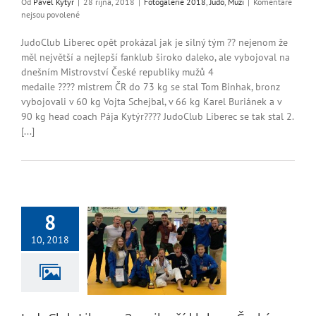
Od
Pavel Kytýr
|
28 října, 2018
|
Fotogalerie 2018
,
Judo
,
Muži
|
Komentáře
u
nejsou povolené
textu
s
JudoClub Liberec opět prokázal jak je silný tým ?? nejenom že
názvem
měl největší a nejlepší fanklub široko daleko, ale vybojoval na
4
dnešním Mistrovství České republiky mužů 4
medaile
medaile ???? mistrem ČR do 73 kg se stal Tom Binhak, bronz
z
vybojovali v 60 kg Vojta Schejbal, v 66 kg Karel Buriánek a v
mužské
90 kg head coach Pája Kytýr???? JudoClub Liberec se tak stal 2.
republiky!
[...]
8
lub Liberec 3.
í klub na Českém
10, 2018
Poháru
enci
Dorostenky
ie 2018
Judo
Junioři -
Mladší žáci
Mladší
yně
Muži
Starší žáci
ší žáci - žákyně