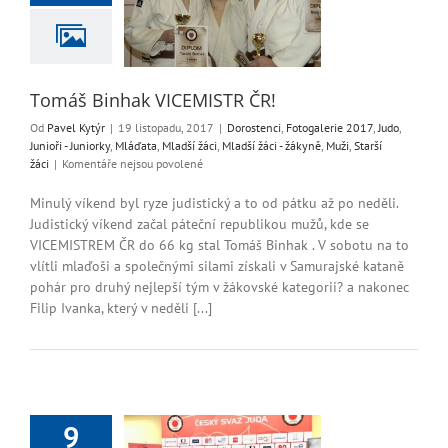
i
Fotogalerie 2017
ři - Juniorky
Mláďata
žáci
Mladší žáci -
ě
Muži
Starší žáci
Tomáš Binhak VICEMISTR ČR!
Od
Pavel Kytýr
|
19 listopadu, 2017
|
Dorostenci
,
Fotogalerie 2017
,
Judo
,
Junioři - Juniorky
,
Mláďata
,
Mladší žáci
,
Mladší žáci - žákyně
,
Muži
,
Starší
u
žáci
|
Komentáře nejsou povolené
textu
s
Minulý víkend byl ryze judistický a to od pátku až po neděli.
názvem
Judistický víkend začal páteční republikou mužů, kde se
Tomáš
VICEMISTREM ČR do 66 kg stal Tomáš Binhak . V sobotu na to
Binhak
vlítli mlaďoši a společnými silami získali v Samurajské kataně
VICEMISTR
pohár pro druhý nejlepší tým v žákovské kategorii? a nakonec
ČR!
Filip Ivanka, který v neděli [...]
9