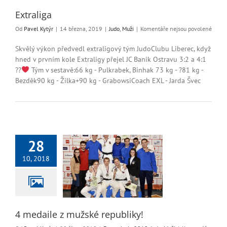
Extraliga
u
Od
Pavel Kytýr
|
14 března, 2019
|
Judo
,
Muži
|
Komentáře nejsou povolené
textu
s
Skvělý výkon předvedl extraligový tým JudoClubu Liberec, když
názv
hned v prvním kole Extraligy přejel JC Banik Ostravu 3:2 a 4:1
Extral
??
Tým v sestavě:66 kg - Pulkrabek, Binhak 73 kg - ?81 kg -
Bezděk90 kg - Žilka+90 kg - GrabowsiCoach EXL - Jarda Švec
28
10, 2018
aile z mužské
republiky!
rie 2018
Judo
Muži
4 medaile z mužské republiky!