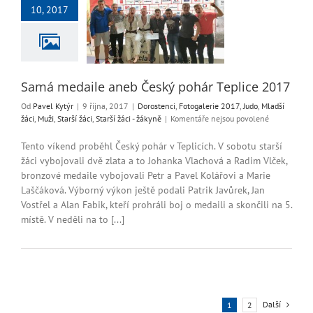
daile aneb Český
10, 2017
r Teplice 2017
i
Fotogalerie 2017
dší žáci
Muži
Starší
arší žáci - žákyně
Samá medaile aneb Český pohár Teplice 2017
Od
Pavel Kytýr
|
9 října, 2017
|
Dorostenci
,
Fotogalerie 2017
,
Judo
,
Mladší
u
žáci
,
Muži
,
Starší žáci
,
Starší žáci - žákyně
|
Komentáře nejsou povolené
textu
s
Tento víkend proběhl Český pohár v Teplicích. V sobotu starší
názvem
žáci vybojovali dvě zlata a to Johanka Vlachová a Radim Vlček,
Samá
bronzové medaile vybojovali Petr a Pavel Kolářovi a Marie
medaile
Laščáková. Výborný výkon ještě podali Patrik Javůrek, Jan
aneb
Vostřel a Alan Fabik, kteří prohráli boj o medaili a skončili na 5.
Český
místě. V neděli na to [...]
pohár
Teplice
2017
Další
1
2