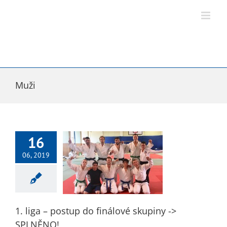
Přeskočit
na
obsah
Muži
16
06, 2019
ga – postup do
ové skupiny ->
SPLNĚNO!
alerie 2019
Muži
1. liga – postup do finálové skupiny ->
SPLNĚNO!