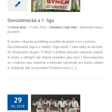
tenci
Judo
Muži
Dorostenecká a 1. liga
Od
Pavel Kytýr
|
24 září, 2018
|
Dorostenci
,
Judo
,
Muži
|
Komentáře nejsou
u
povolené
textu
s
O tomto víkendu proběhly soutěže družstev a to v sobotu
názvem
Dorostenecká liga a v neděli I.liga mužů ? oba celky se dostaly
Dorostenecká
do finálových skupin ?? Muži s dvěma výhrami nakonec získali
a
4. místo a obhájili tak stejné umístění jako loni ? Dorostencům
1.
se v sobotu moc nedařilo a bohužel nevyhráli ani jedno utkání
liga
a vyčkávají tak na poslední finálové kolo, [...]
29
04, 2018
místo taky místo