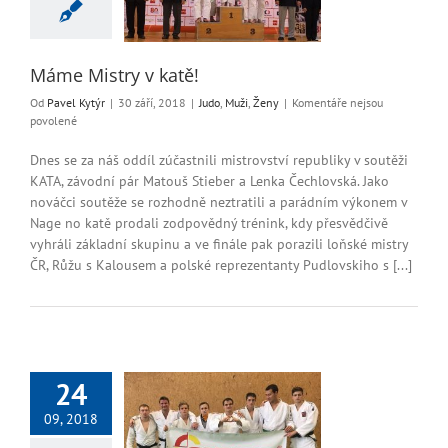
do
Muži
Ženy
Máme Mistry v katě!
Od
Pavel Kytýr
|
30 září, 2018
|
Judo
,
Muži
,
Ženy
|
Komentáře nejsou
u
povolené
textu
s
Dnes se za náš oddíl zúčastnili mistrovství republiky v soutěži
názvem
KATA, závodní pár Matouš Stieber a Lenka Čechlovská. Jako
Máme
nováčci soutěže se rozhodně neztratili a parádním výkonem v
Mistry
Nage no katě prodali zodpovědný trénink, kdy přesvědčivě
v
vyhráli základní skupinu a ve finále pak porazili loňské mistry
katě!
ČR, Růžu s Kalousem a polské reprezentanty Pudlovskiho s [...]
24
09, 2018
enecká a 1. liga