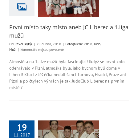
 Liberec a 1.liga
mužů
rie 2018
Judo
Muži
První místo taky místo aneb JC Liberec a 1.liga
mužů
Od
Pavel Kytýr
|
29 dubna, 2018
|
Fotogalerie 2018
,
Judo
,
u
Muži
|
Komentáře nejsou povolené
textu
s
Atmosféra na 1. lize mužů byla fascinující! Ikdyž se první kolo
názvem
odehrávalo v Plzni, atmoška byla, jako bychom byli doma v
První
Liberci! Kluci z JéCéčka nedali šanci Turnovu, Hradci, Praze ani
místo
Plzni a po čtyřech výhrách je tak JudoClub Liberec na prvním
taky
místě ?
místo
aneb
JC
Liberec
a
1.liga
mužů
19
inhak VICEMISTR
11, 2017
ČR!