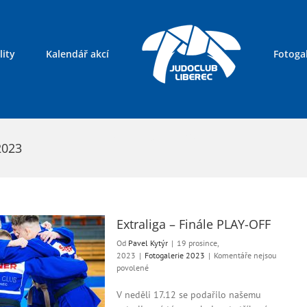
lity
Kalendář akcí
Fotogal
Kontakty
2023
Extraliga – Finále PLAY-OFF
Od
Pavel Kytýr
|
19 prosince,
2023
|
Fotogalerie 2023
|
Komentáře nejsou
u
povolené
textu
s
V neděli 17.12 se podařilo našemu
názvem