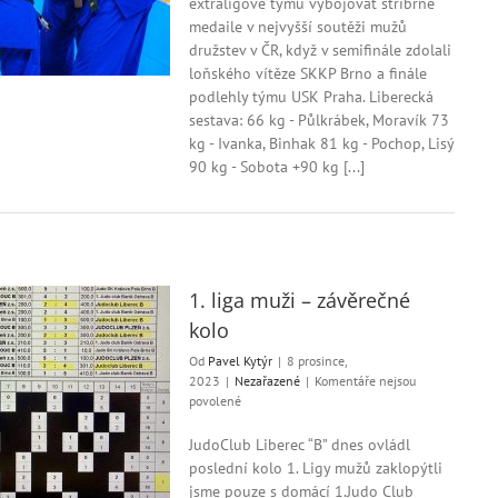
extraligové týmu vybojovat stříbrné
Extraliga
medaile v nejvyšší soutěži mužů
–
družstev v ČR, když v semifinále zdolali
Finále
loňského vítěze SKKP Brno a finále
PLAY-
podlehly týmu USK Praha. Liberecká
OFF
sestava: 66 kg - Půlkrábek, Moravík 73
kg - Ivanka, Binhak 81 kg - Pochop, Lisý
90 kg - Sobota +90 kg [...]
1. liga muži – závěrečné
kolo
Od
Pavel Kytýr
|
8 prosince,
2023
|
Nezařazené
|
Komentáře nejsou
u
povolené
textu
s
JudoClub Liberec “B” dnes ovládl
názvem
poslední kolo 1. Ligy mužů zaklopýtli
1.
jsme pouze s domácí 1.Judo Club