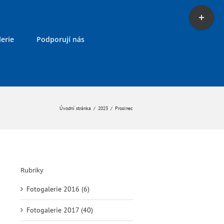
Toggle
Sliding
Bar
erie
Podporují nás
Area
Úvodní stránka
/
2023
/
Prosinec
Rubriky
Fotogalerie 2016 (6)
Fotogalerie 2017 (40)