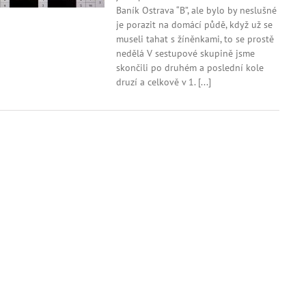
liga
Baník Ostrava “B”, ale bylo by neslušné
muži
je porazit na domácí půdě, když už se
–
museli tahat s žíněnkami, to se prostě
závěrečné
kolo
nedělá V sestupové skupině jsme
skončili po druhém a poslední kole
druzí a celkově v 1. [...]