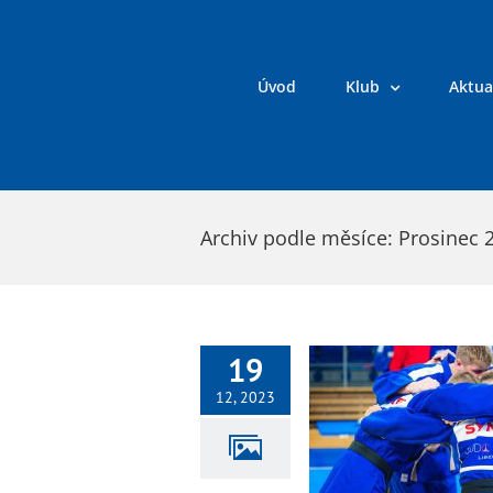
Přeskočit
na
obsah
Úvod
Klub
Aktua
Archiv podle měsíce:
Prosinec 
19
12, 2023
Extraliga – Finále PLAY-OFF