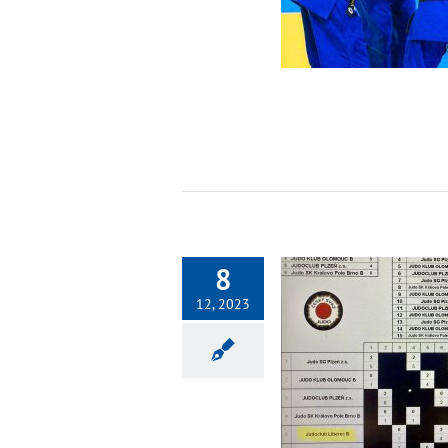
Fotogalerie 2023
8
12, 2023
1. liga muži – závěrečné kolo
Nezařazené