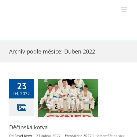
Přeskočit
na
obsah
Archiv podle měsíce:
Duben 2022
23
04, 2022
ínská kotva
ogalerie 2022
Děčínská kotva
Od
Pavel Kytýr
|
23 dubna, 2022
|
Fotogalerie 2022
|
Komentáře nejsou