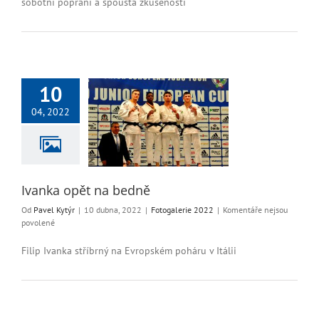
sobotní poprání a spousta zkušeností
LABARA
CUP
10
04, 2022
 opět na bedně
ogalerie 2022
Ivanka opět na bedně
Od
Pavel Kytýr
|
10 dubna, 2022
|
Fotogalerie 2022
|
Komentáře nejsou
u
povolené
textu
s
Filip Ivanka stříbrný na Evropském poháru v Itálii
názvem
Ivanka
opět
na
bedně