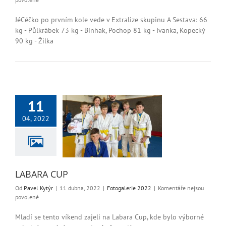
textu
s
JéCéčko po prvním kole vede v Extralize skupinu A Sestava: 66
názvem
kg - Půlkrábek 73 kg - Binhak, Pochop 81 kg - Ivanka, Kopecký
Extraliga
90 kg - Žilka
muži
11
04, 2022
ABARA CUP
ogalerie 2022
LABARA CUP
Od
Pavel Kytýr
|
11 dubna, 2022
|
Fotogalerie 2022
|
Komentáře nejsou
u
povolené
textu
s
Mladí se tento víkend zajeli na Labara Cup, kde bylo výborné
názvem