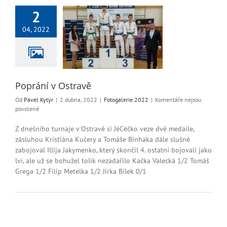
2
04, 2022
ání v Ostravě
ogalerie 2022
Poprání v Ostravě
Od
Pavel Kytýr
|
2 dubna, 2022
|
Fotogalerie 2022
|
Komentáře nejsou
u
povolené
textu
s
Z dnešního turnaje v Ostravě si JéCéčko veze dvě medaile,
názvem
zásluhou Kristiána Kučery a Tomáše Binhaka dále slušně
Poprání
zabojoval Illija Jakymenko, který skončil 4. ostatní bojovali jako
v
lvi, ale už se bohužel tolik nezadařilo Kačka Valecká 1/2 Tomáš
Ostravě
Grega 1/2 Filip Metelka 1/2 Jirka Bílek 0/1