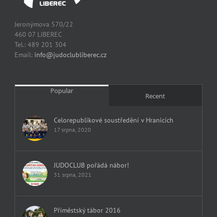
Jeronýmova 570/22
460 07 LIBEREC
Tel.: 489 201 304
Email:
info@judoclubliberec.cz
Popular
Recent
Celorepublikové soustředění v Hranicích
17 srpna, 2020
JUDOCLUB pořádá nábor!
31 srpna, 2021
Příměstský tábor 2016