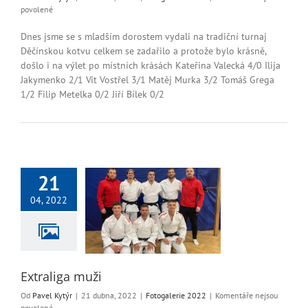
u
povolené
textu
s
Dnes jsme se s mladším dorostem vydali na tradiční turnaj
názvem
Děčínskou kotvu celkem se zadařilo a protože bylo krásně,
Děčínská
došlo i na výlet po místních krásách Kateřina Valecká 4/0 Ilija
kotva
Jakymenko 2/1 Vít Vostřel 3/1 Matěj Murka 3/2 Tomáš Grega
1/2 Filip Metelka 0/2 Jiří Bílek 0/2
21
04, 2022
traliga muži
ogalerie 2022
Extraliga muži
Od
Pavel Kytýr
|
21 dubna, 2022
|
Fotogalerie 2022
|
Komentáře nejsou
u
povolené