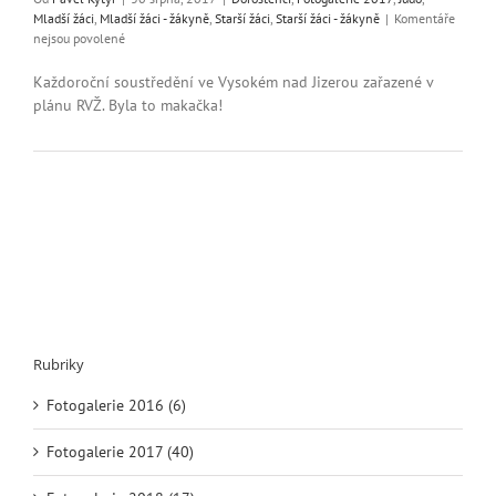
Mladší žáci
,
Mladší žáci - žákyně
,
Starší žáci
,
Starší žáci - žákyně
|
Komentáře
u
nejsou povolené
textu
s
Každoroční soustředění ve Vysokém nad Jizerou zařazené v
názvem
plánu RVŽ. Byla to makačka!
Letní
soustředění
ve
Vysokém
nad
Jizerou
Rubriky
Fotogalerie 2016 (6)
Fotogalerie 2017 (40)