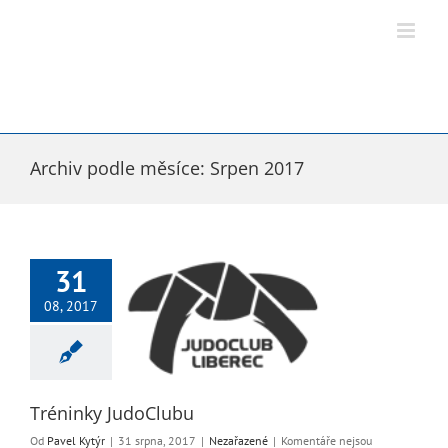
Přeskočit
na
obsah
Archiv podle měsíce:
Srpen 2017
31
08, 2017
nky JudoClubu
Nezařazené
Tréninky JudoClubu
Od
Pavel Kytýr
|
31 srpna, 2017
|
Nezařazené
|
Komentáře nejsou