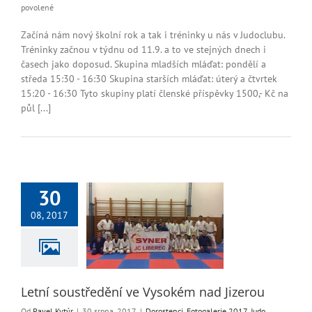
u
povolené
textu
s
Začíná nám nový školní rok a tak i tréninky u nás v Judoclubu.
názvem
Tréninky začnou v týdnu od 11.9. a to ve stejných dnech i
Tréninky
časech jako doposud. Skupina mladších mláďat: pondělí a
JudoClubu
středa 15:30 - 16:30 Skupina starších mláďat: úterý a čtvrtek
15:20 - 16:30 Tyto skupiny platí členské příspěvky 1500,- Kč na
půl [...]
30
 soustředění ve
08, 2017
ém nad Jizerou
i
Fotogalerie 2017
ší žáci
Mladší žáci -
arší žáci
Starší žáci -
žákyně
Letní soustředění ve Vysokém nad Jizerou
Od
Pavel Kytýr
|
30 srpna, 2017
|
Dorostenci
,
Fotogalerie 2017
,
Judo
,