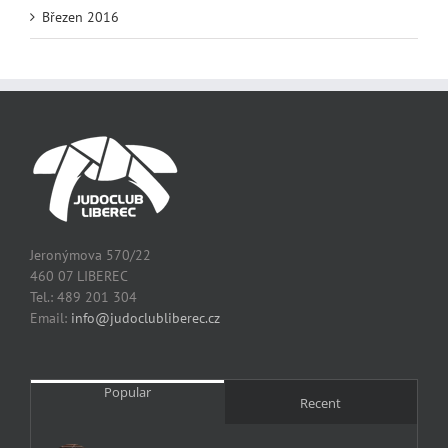
Březen 2016
Jeronýmova 570/22
460 07 LIBEREC
Tel.: 489 201 304
Email:
info@judoclubliberec.cz
Popular
Recent