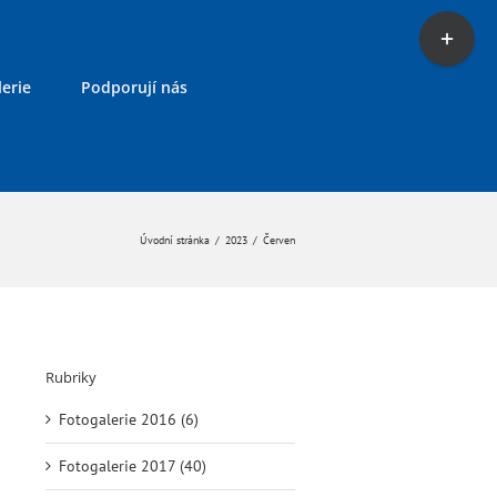
Toggle
Sliding
Bar
erie
Podporují nás
Area
Úvodní stránka
/
2023
/
Červen
Rubriky
Fotogalerie 2016 (6)
Fotogalerie 2017 (40)