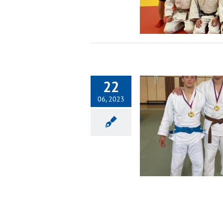
Nezařazené
22
06, 2023
Český pohár v Jablonci
Nezařazené