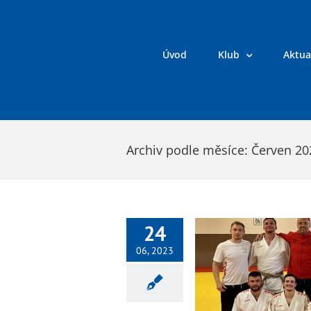
Přeskočit
na
obsah
Úvod
Klub
Aktua
Archiv podle měsíce:
Červen 20
24
06, 2023
Extraliga 2. kolo