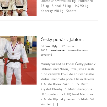
Olomouc Sestava: 66 kg - Půlkrábek
Extraliga
73 kg - Binhak 81 kg - Lisý 90 kg -
2.
Kopecký +90 kg - Sobota
kolo
Český pohár v Jablonci
Od
Pavel Kytýr
|
22 června,
2023
|
Nezařazené
|
Komentáře nejsou
u
povolené
textu
s
Minulý víkend se konal Český pohár v
názvem
Jablonci nad Nisou, i zde jsme získali
Český
plno cenných kovů do sbírky našeho
pohár
klubu. Jmenovitě poté: Eliška Bílková -
v
1. Místo Borek Zakouřil - 5. Místo
Jablonci
Kryštof Dlouhý - 1. Místo (kategorie
U16) (kategorie U18) Josef Martinka -
2. Místo Illja Jakymenko - 3. Místo Vít
Vostřel - [...]