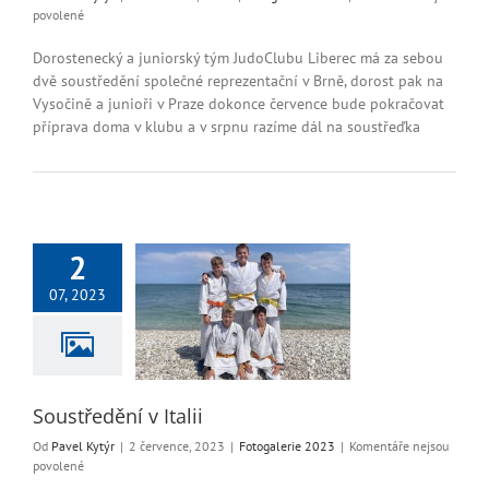
u
povolené
textu
s
Dorostenecký a juniorský tým JudoClubu Liberec má za sebou
názvem
dvě soustředění společné reprezentační v Brně, dorost pak na
Soustředění
Vysočině a junioři v Praze dokonce července bude pokračovat
dorostenců
příprava doma v klubu a v srpnu razíme dál na soustřeďka
a
juniorů
červenec
2
07, 2023
ředění v Italii
ogalerie 2023
Soustředění v Italii
Od
Pavel Kytýr
|
2 července, 2023
|
Fotogalerie 2023
|
Komentáře nejsou
u
povolené
textu