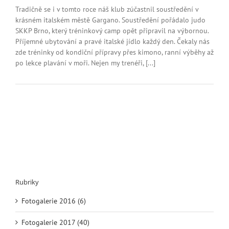
s
Tradičně se i v tomto roce náš klub zúčastnil soustředění v
názvem
krásném italském městě Gargano. Soustředění pořádalo judo
Soustředění
SKKP Brno, který tréninkový camp opět připravil na výbornou.
v
Příjemné ubytování a pravé italské jídlo každý den. Čekaly nás
Italii
zde tréninky od kondiční přípravy přes kimono, ranní výběhy až
po lekce plavání v moři. Nejen my trenéři, [...]
Rubriky
Fotogalerie 2016 (6)
Fotogalerie 2017 (40)