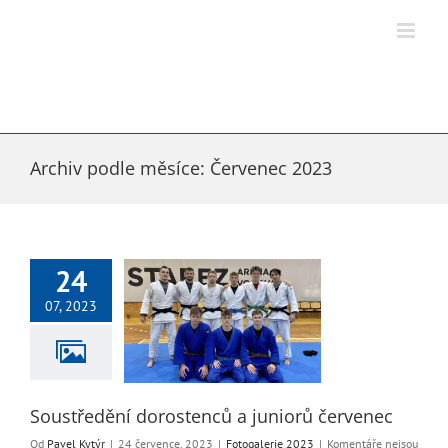
Přeskočit
na
obsah
Archiv podle měsíce:
Červenec 2023
24
07, 2023
ění dorostenců a
iorů červenec
ogalerie 2023
Soustředění dorostenců a juniorů červenec
Od
Pavel Kytýr
|
24 července, 2023
|
Fotogalerie 2023
|
Komentáře nejsou