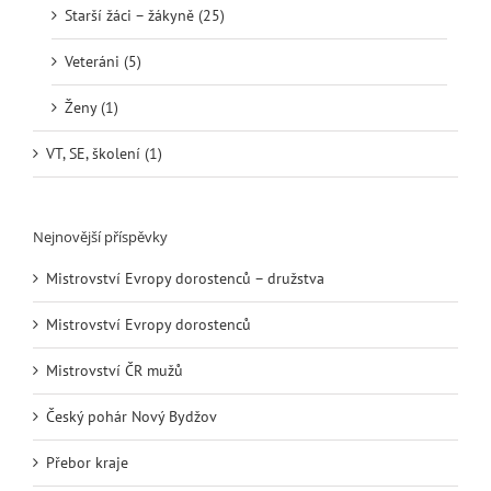
Starší žáci – žákyně (25)
Veteráni (5)
Ženy (1)
VT, SE, školení (1)
Nejnovější příspěvky
Mistrovství Evropy dorostenců – družstva
Mistrovství Evropy dorostenců
Mistrovství ČR mužů
Český pohár Nový Bydžov
Přebor kraje