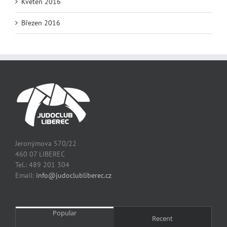
Květen 2016
Březen 2016
Jeronýmova 570/22
460 07 LIBEREC
Tel.: 489 201 304
Email:
info@judoclubliberec.cz
Popular
Recent