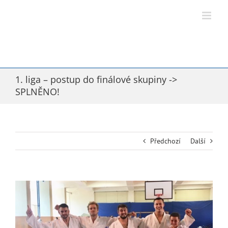
Přeskočit
na
obsah
1. liga – postup do finálové skupiny ->
SPLNĚNO!
Předchozí
Další
Zobrazit
větší
obrázek