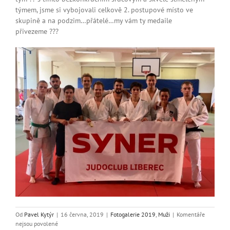
týmem, jsme si vybojovali celkově 2. postupové místo ve
skupině a na podzim…přátelé…my vám ty medaile
přivezeme ???
Od
Pavel Kytýr
|
16 června, 2019
|
Fotogalerie 2019
,
Muži
|
Komentáře
u
nejsou povolené