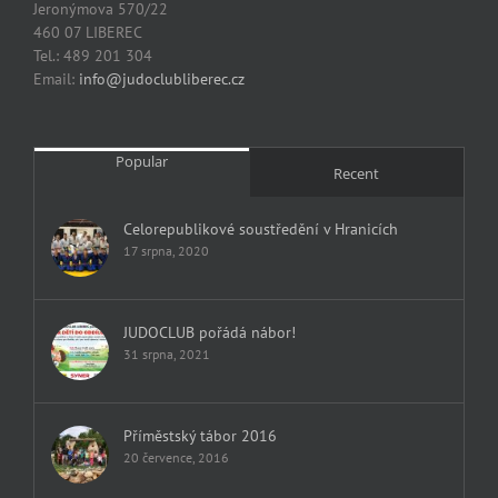
Jeronýmova 570/22
460 07 LIBEREC
Tel.: 489 201 304
Email:
info@judoclubliberec.cz
Popular
Recent
Celorepublikové soustředění v Hranicích
17 srpna, 2020
JUDOCLUB pořádá nábor!
31 srpna, 2021
Příměstský tábor 2016
20 července, 2016