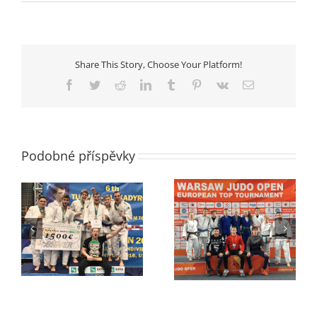
textu
s
názvem
1.
liga
Share This Story, Choose Your Platform!
–
postup
Facebook
Twitter
Reddit
LinkedIn
Tumblr
Pinterest
Vk
E-
do
mail
finálové
skupiny
-
>
Podobné příspěvky
SPLNĚNO!
Top Tournament
Dorostenecká a 1. liga
Warsaw Open