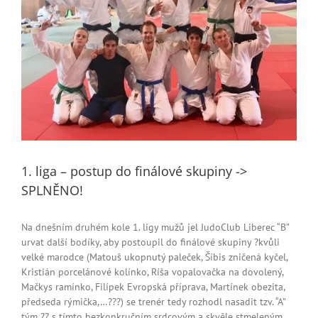
1. liga – postup do finálové skupiny ->
SPLNĚNO!
Na dnešním druhém kole 1. ligy mužů jel JudoClub Liberec “B”
urvat další bodíky, aby postoupil do finálové skupiny ?kvůli
velké marodce (Matouš ukopnutý paleček, Šíbis zničená kyčel,
Kristián porcelánové kolínko, Ríša vopalovačka na dovolený,
Mačkys ramínko, Filípek Evropská příprava, Martínek obezita,
předseda rýmička,…???) se trenér tedy rozhodl nasadit tzv. “A”
tým ?? s tímto bezkonkručním srdcovým a skvěle stmeleným