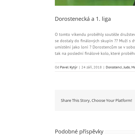
Dorostenecká a 1. liga
O tomto víkendu proběhly soutěže družstev 
se dostaly do finálových skupin
??
Muži s dv
umístění jako loni
?
Dorostencům se v sobot
tak na poslední finálové kolo, které probě
Od
Pavel Kytýr
|
24 září, 2018
|
Dorostenci
,
Judo
,
Mu
Share This Story, Choose Your Platform!
Podobné příspěvky