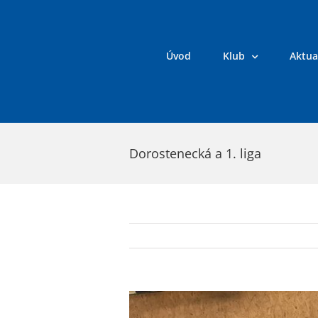
Přeskočit
na
obsah
Úvod
Klub
Aktua
Dorostenecká a 1. liga
Zobrazit
větší