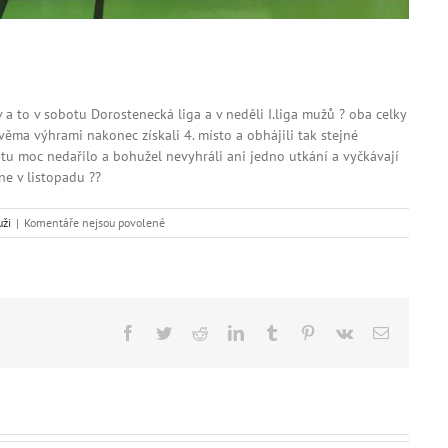
a to v sobotu Dorostenecká liga a v neděli I.liga mužů
?
oba celky
ěma výhrami nakonec získali 4. místo a obhájili tak stejné
u moc nedařilo a bohužel nevyhráli ani jedno utkání a vyčkávají
hne v listopadu
??
u
ži
|
Komentáře nejsou povolené
textu
s
názvem
Dorostenecká
a
1.
Facebook
Twitter
Reddit
LinkedIn
Tumblr
Pinterest
Vk
E-
liga
mail