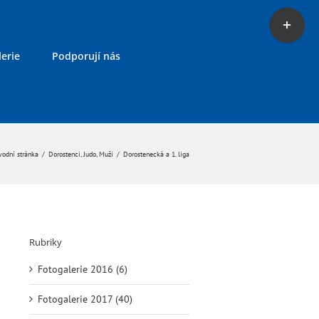
Toggle
Sliding
Bar
erie
Podporují nás
Area
odní stránka
/
Dorostenci
,
Judo
,
Muži
/
Dorostenecká a 1. liga
Rubriky
Fotogalerie 2016 (6)
Fotogalerie 2017 (40)