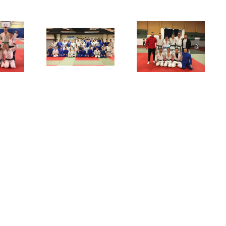
berecký SCM
Liberec válí i v
Extraliga
sraz
Extralize!