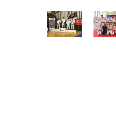
1. liga – postup
Mezinárodní
do finálové
Li
turnaj v Olmiku
skupiny ->
SPLNĚNO!