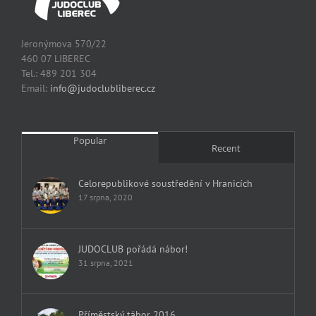
Jeronýmova 570/22
460 07 LIBEREC
Tel.: 489 201 304
Email:
info@judoclubliberec.cz
Popular
Recent
Celorepublikové soustředění v Hranicích
17 srpna, 2020
JUDOCLUB pořádá nábor!
31 srpna, 2021
Příměstský tábor 2016