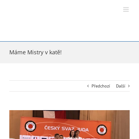
Přeskočit
na
obsah
Máme Mistry v katě!
Předchozí
Další
Zobrazit
větší
obrázek