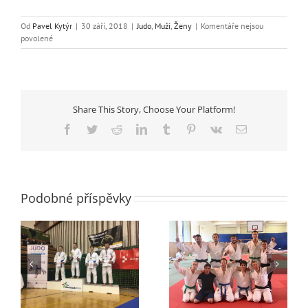
Od
Pavel Kytýr
|
30 září, 2018
|
Judo
,
Muži
,
Ženy
|
Komentáře nejsou
u
povolené
textu
s
názvem
Máme
Mistry
Share This Story, Choose Your Platform!
v
katě!
Facebook
Twitter
Reddit
LinkedIn
Tumblr
Pinterest
Vk
E-
mail
Podobné příspěvky
1. liga – postup do
v
Liberec válí i v
finálové skupiny ->
Extralize!
SPLNĚNO!