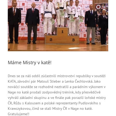
Máme Mistry v katě!
Dnes se za náš oddíl zúčastnili mistrovství republiky v soutěži
KATA, závodní pár Matouš Stieber a Lenka Čechlovská. Jako
nováčci soutěže se rozhodně neztratili a parádním výkonem v
Nage no katě prodali zodpovědný trénink, kdy přesvědčivě
vyhráli základní skupinu a ve finále pak porazili loňské mistry
ČR, Růžu s Kalousem a polské reprezentanty Pudlovskiho s
Krawczykovou, čímž se stali Mistry ČR v Nage no katě.
Gratulujeme!!