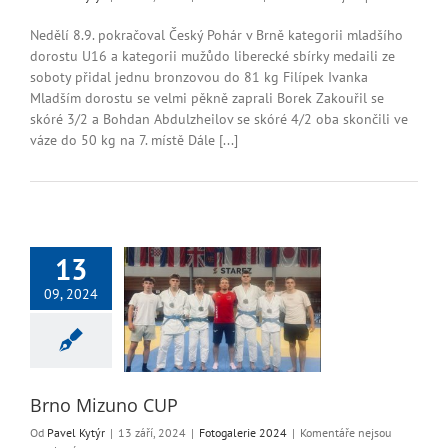
textu
s
Nedělí 8.9. pokračoval Český Pohár v Brně kategorii mladšího
názve
dorostu U16 a kategorii mužůdo liberecké sbírky medaili ze
Brno
soboty přidal jednu bronzovou do 81 kg Filípek Ivanka
Cup
Mladším dorostu se velmi pěkně zaprali Borek Zakouřil se
a
skóré 3/2 a Bohdan Abdulzheilov se skóré 4/2 oba skončili ve
soustř
váze do 50 kg na 7. místě Dále [...]
13
09, 2024
o Mizuno CUP
ogalerie 2024
Brno Mizuno CUP
Od
Pavel Kytýr
|
13 září, 2024
|
Fotogalerie 2024
|
Komentáře nejsou