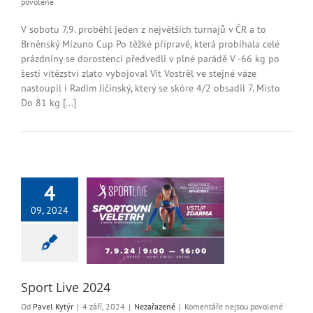
u
povolené
textu
s
V sobotu 7.9. proběhl jeden z největších turnajů v ČR a to
názvem
Brněnský Mizuno Cup Po těžké přípravě, která probíhala celé
Brno
prázdniny se dorostenci předvedli v plné parádě V -66 kg po
Mizuno
šesti vítězství zlato vybojoval Vít Vostrěl ve stejné váze
CUP
nastoupil i Radim Jičínský, který se skóre 4/2 obsadil 7. Místo
Do 81 kg [...]
4
09, 2024
rt Live 2024
Nezařazené
Sport Live 2024
u
Od
Pavel Kytýr
|
4 září, 2024
|
Nezařazené
|
Komentáře nejsou povolené