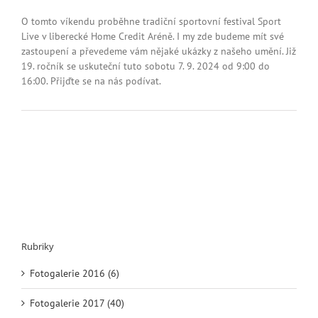
textu
s
O tomto víkendu proběhne tradiční sportovní festival Sport
názvem
Live v liberecké Home Credit Aréně. I my zde budeme mít své
Sport
zastoupení a převedeme vám nějaké ukázky z našeho umění. Již
Live
19. ročník se uskuteční tuto sobotu 7. 9. 2024 od 9:00 do
2024
16:00. Přijďte se na nás podívat.
Rubriky
Fotogalerie 2016 (6)
Fotogalerie 2017 (40)