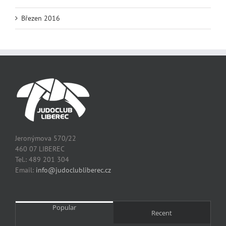
Březen 2016
Jeronýmova 570/22
460 07 LIBEREC
Tel.: 489 201 304
Email:
info@judoclubliberec.cz
Popular
Recent