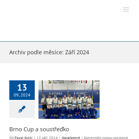
Přeskočit
na
obsah
Archiv podle měsíce:
Září 2024
13
09, 2024
up a soustřeďko
Nezařazené
Brno Cup a soustřeďko
u
Od
Pavel Kytýr
|
13 září, 2024
|
Nezařazené
|
Komentáře nejsou povolené