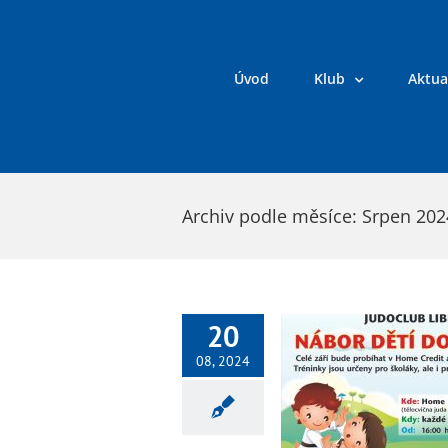
Přeskočit
na
obsah
Úvod
Klub
Aktua
Archiv podle měsíce:
Srpen 202
20
08, 2024
JudoClub Liberec pořádá nábor