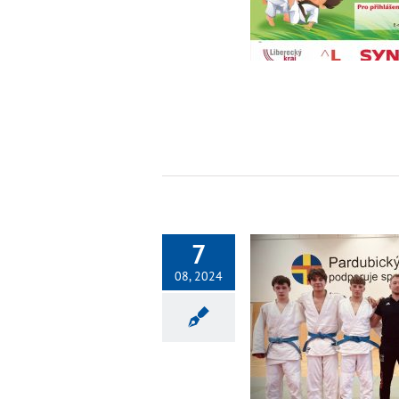
Nezařazené
7
08, 2024
Dorostenecká liga 2024 – 2. kolo
Nezařazené