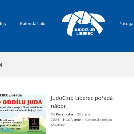
lity
Kalendář akcí
Fotogal
Kontakty
4
JudoClub Liberec pořádá
nábor
Od
Pavel Kytýr
|
20 srpna,
2024
|
Nezařazené
|
Komentáře nejsou
u
povolené
textu