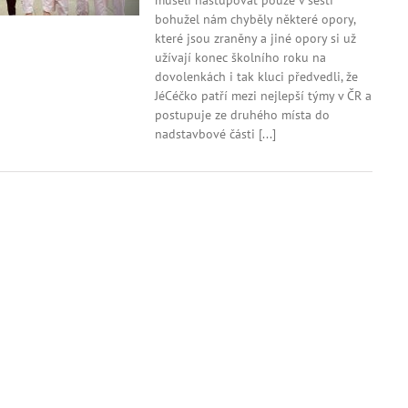
museli nastupovat pouze v šesti
liga
bohužel nám chyběly některé opory,
2024
které jsou zraněny a jiné opory si už
–
užívají konec školního roku na
2.
kolo
dovolenkách i tak kluci předvedli, že
JéCéčko patří mezi nejlepší týmy v ČR a
postupuje ze druhého místa do
nadstavbové části [...]