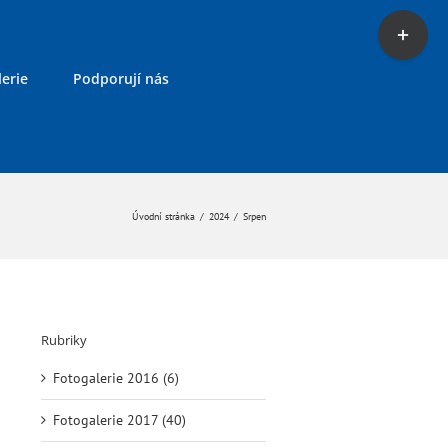
Toggle
Sliding
Bar
erie
Podporují nás
Area
Úvodní stránka
/
2024
/
Srpen
Rubriky
Fotogalerie 2016 (6)
Fotogalerie 2017 (40)