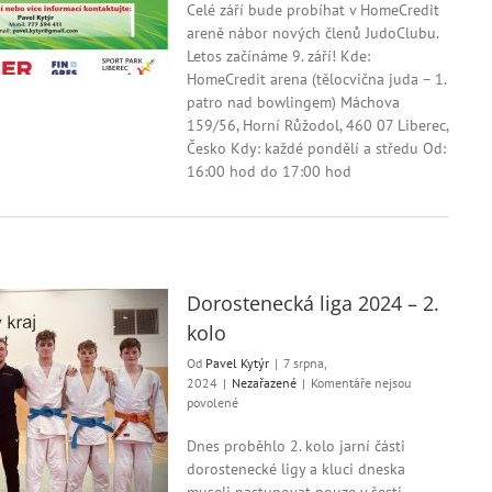
s
Celé září bude probíhat v HomeCredit
názvem
areně nábor nových členů JudoClubu.
JudoClub
Letos začínáme 9. září! Kde:
Liberec
HomeCredit arena (tělocvična juda – 1.
pořádá
patro nad bowlingem) Máchova
nábor
159/56, Horní Růžodol, 460 07 Liberec,
Česko Kdy: každé pondělí a středu Od:
16:00 hod do 17:00 hod
Dorostenecká liga 2024 – 2.
kolo
Od
Pavel Kytýr
|
7 srpna,
2024
|
Nezařazené
|
Komentáře nejsou
u
povolené
textu
s
Dnes proběhlo 2. kolo jarní části
názvem
dorostenecké ligy a kluci dneska
Dorostenecká