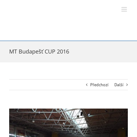
Přeskočit
na
obsah
MT Budapešť CUP 2016
Předchozí
Další
Zobrazit
větší
obrázek