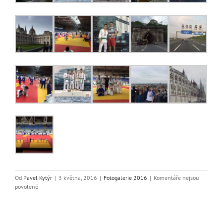
Od
Pavel Kytýr
|
3 května, 2016
|
Fotogalerie 2016
|
Komentáře nejsou
u
povolené
textu
s
názvem
MT