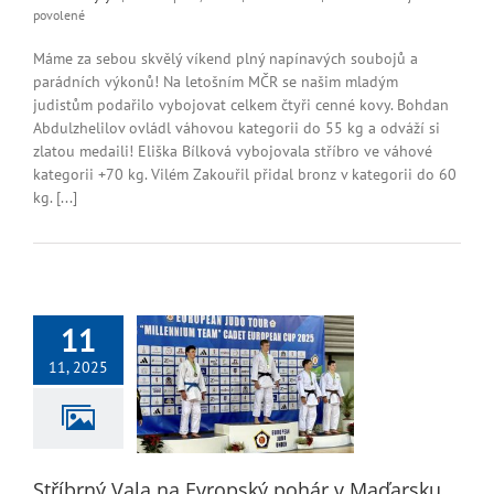
u
povolené
textu
s
Máme za sebou skvělý víkend plný napínavých soubojů a
názvem
parádních výkonů! Na letošním MČR se našim mladým
Čtyři
judistům podařilo vybojovat celkem čtyři cenné kovy. Bohdan
medaile
Abdulzhelilov ovládl váhovou kategorii do 55 kg a odváží si
z
zlatou medaili! Eliška Bílková vybojovala stříbro ve váhové
MČR
kategorii +70 kg. Vilém Zakouřil přidal bronz v kategorii do 60
U16
a
kg. [...]
U14
11
11, 2025
 Vala na Evropský
r v Maďarsku
ogalerie 2025
Stříbrný Vala na Evropský pohár v Maďarsku