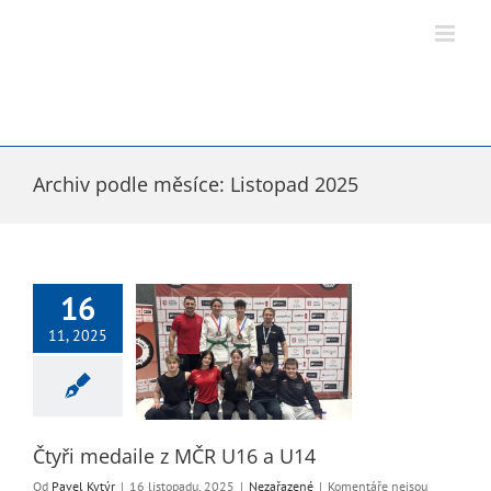
Přeskočit
na
obsah
Archiv podle měsíce:
Listopad 2025
16
11, 2025
daile z MČR U16 a
U14
Nezařazené
Čtyři medaile z MČR U16 a U14
Od
Pavel Kytýr
|
16 listopadu, 2025
|
Nezařazené
|
Komentáře nejsou