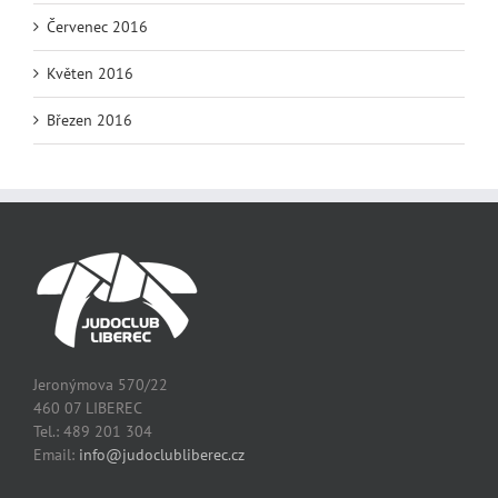
Červenec 2016
Květen 2016
Březen 2016
Jeronýmova 570/22
460 07 LIBEREC
Tel.: 489 201 304
Email:
info@judoclubliberec.cz