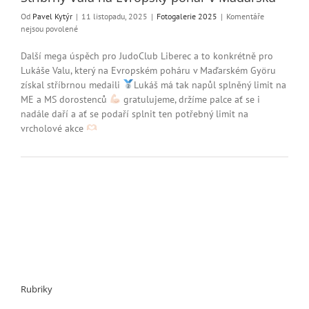
Od
Pavel Kytýr
|
11 listopadu, 2025
|
Fotogalerie 2025
|
Komentáře
u
nejsou povolené
textu
s
Další mega úspěch pro JudoClub Liberec a to konkrétně pro
názvem
Lukáše Valu, který na Evropském poháru v Maďarském Györu
Stříbrný
získal stříbrnou medaili
Lukáš má tak napůl splněný limit na
Vala
ME a MS dorostenců
gratulujeme, držíme palce ať se i
na
nadále daří a ať se podaří splnit ten potřebný limit na
Evropský
vrcholové akce
pohár
v
Maďarsku
Rubriky