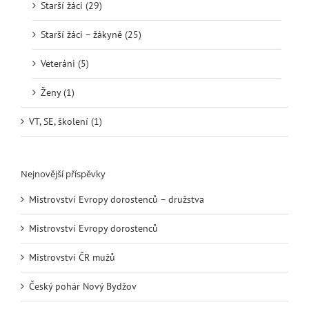
Starší žáci (29)
Starší žáci – žákyně (25)
Veteráni (5)
Ženy (1)
VT, SE, školení (1)
Nejnovější příspěvky
Mistrovství Evropy dorostenců – družstva
Mistrovství Evropy dorostenců
Mistrovství ČR mužů
Český pohár Nový Bydžov