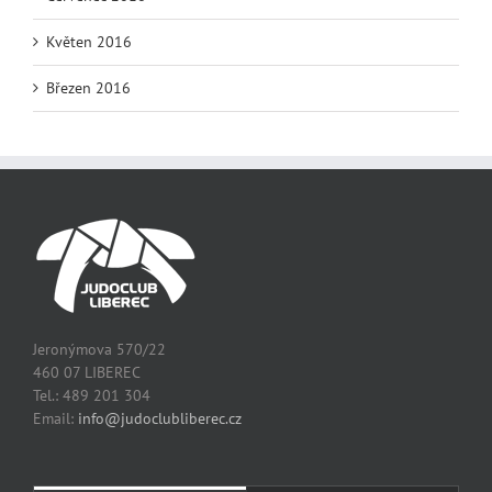
Květen 2016
Březen 2016
Jeronýmova 570/22
460 07 LIBEREC
Tel.: 489 201 304
Email:
info@judoclubliberec.cz