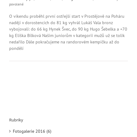
u
povolené
textu
s
O víkendu proběhl první ostřejší start v Prostějově na Poháru
názvem
nadějí v dorostencích do 81 kg vyhrál Lukáš Vala bronz
Český
vybojovali: do 66 kg Hynek Švec, do 90 kg Hugo Šebelka a +70
Pohár
kg Eliška Bílková Našim juniorům v kategorii mužů už se tolik
Prostějov
nedařilo Dále pokračujeme na randorovém kempíčku až do
pondělí
Rubriky
Fotogalerie 2016 (6)