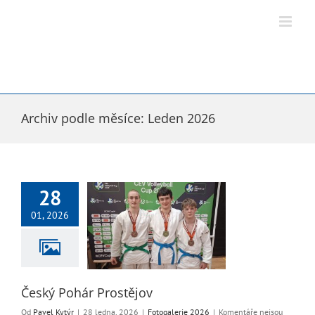
Přeskočit
na
obsah
Archiv podle měsíce:
Leden 2026
28
01, 2026
Pohár Prostějov
ogalerie 2026
Český Pohár Prostějov
Od
Pavel Kytýr
|
28 ledna, 2026
|
Fotogalerie 2026
|
Komentáře nejsou