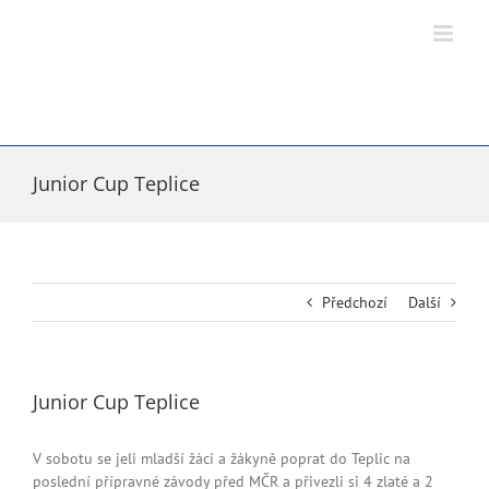
Přeskočit
na
obsah
Junior Cup Teplice
Předchozí
Další
Junior Cup Teplice
V sobotu se jeli mladší žáci a žákyně poprat do Teplic na
poslední přípravné závody před MČR a přivezli si 4 zlaté a 2