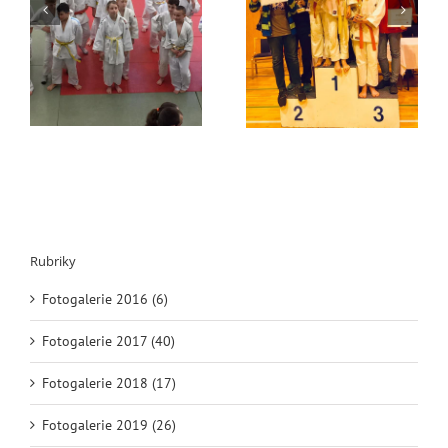
Poslední kolo
Samurajské katany a
Máme 5 mistrů a 2x
JéCéčko jako 3.
bronz!!!
nejlepší družstvo
Rubriky
Fotogalerie 2016 (6)
Fotogalerie 2017 (40)
Fotogalerie 2018 (17)
Fotogalerie 2019 (26)