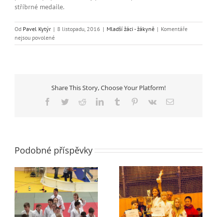
stříbrné medaile.
Od
Pavel Kytýr
|
8 listopadu, 2016
|
Mladší žáci - žákyně
|
Komentáře
u
nejsou povolené
textu
s
názvem
Junior
Cup
Share This Story, Choose Your Platform!
Teplice
Facebook
Twitter
Reddit
LinkedIn
Tumblr
Pinterest
Vk
E-
mail
Podobné příspěvky