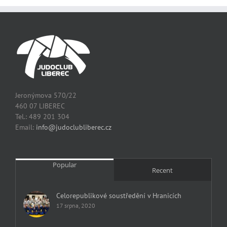
Jeronýmova 570/22
460 07 LIBEREC
Tel.: 489 201 304
Email:
info@judoclubliberec.cz
Popular
Recent
Celorepublikové soustředění v Hranicích
17 srpna, 2020