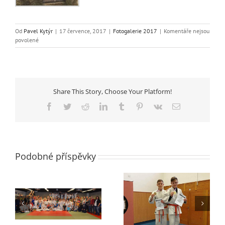
Od
Pavel Kytýr
|
17 července, 2017
|
Fotogalerie 2017
|
Komentáře nejsou
u
povolené
textu
s
názvem
Příměstský
tábor
Share This Story, Choose Your Platform!
2017
Facebook
Twitter
Reddit
LinkedIn
Tumblr
Pinterest
Vk
E-
mail
Podobné příspěvky
Vánoční turnaj v
Tomáš Binhak
Semilech
VICEMISTR ČR!