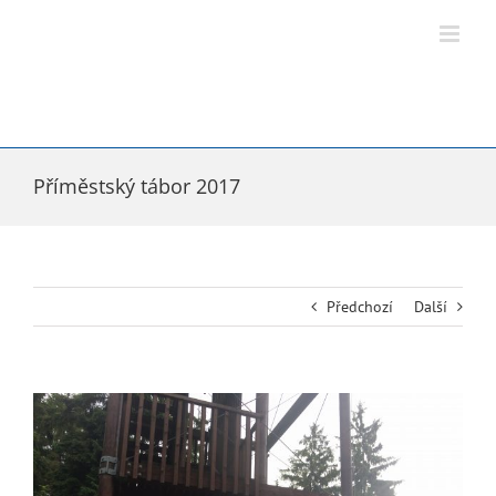
Přeskočit
na
obsah
Příměstský tábor 2017
Předchozí
Další
Zobrazit
větší
obrázek