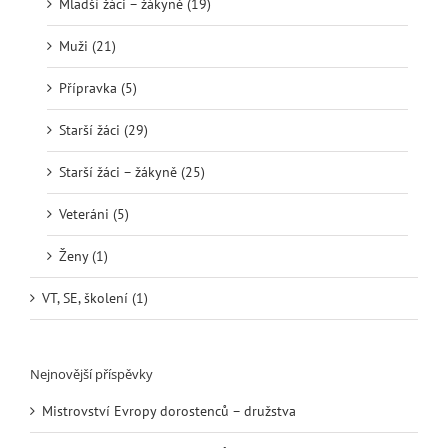
Mladší žáci – žákyně (19)
Muži (21)
Přípravka (5)
Starší žáci (29)
Starší žáci – žákyně (25)
Veteráni (5)
Ženy (1)
VT, SE, školení (1)
Nejnovější příspěvky
Mistrovství Evropy dorostenců – družstva