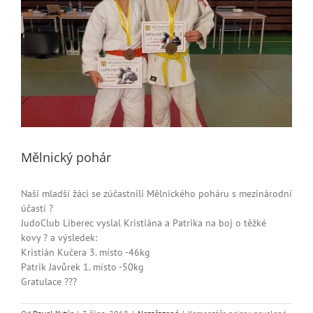
Mělnický pohár
Naši mladší žáci se zúčastnili Mělnického poháru s mezinárodní
účastí
?
JudoClub Liberec vyslal Kristiána a Patrika na boj o těžké
kovy
?
a výsledek:
Kristián Kučera 3. místo -46kg
Patrik Javůrek 1. místo -50kg
Gratulace
?
??
u