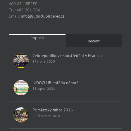
460 07 LIBEREC
Tel.: 489 201 304
Email:
info@judoclubliberec.cz
Popular
Recent
Celorepublikové soustředění v Hranicích
17 srpna, 2020
JUDOCLUB pořádá nábor!
31 srpna, 2021
Příměstský tábor 2016
20 července, 2016