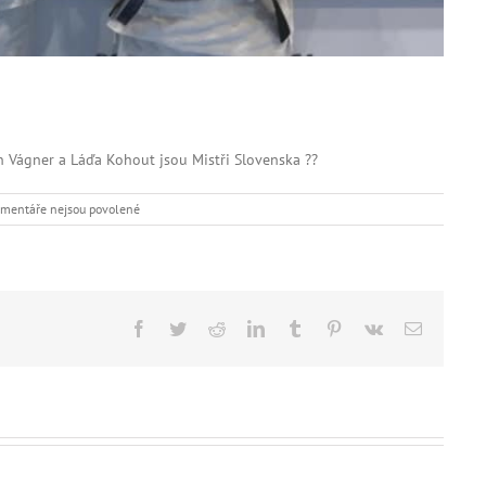
an Vágner a Láďa Kohout jsou Mistři Slovenska ??
u
mentáře nejsou povolené
textu
s
názvem
Veteráni
Mistři
Slovenska
Facebook
Twitter
Reddit
LinkedIn
Tumblr
Pinterest
Vk
E-
mail