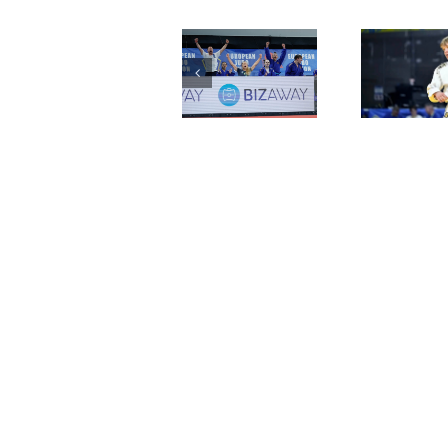
Mistrovství
Mistrovství
Mis
Evropy
Evropy
dorostenců –
dorostenců
družstva