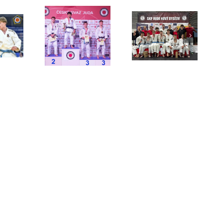
trovství ČR
Český pohár
Přebor kraje
mužů
Nový Bydžov