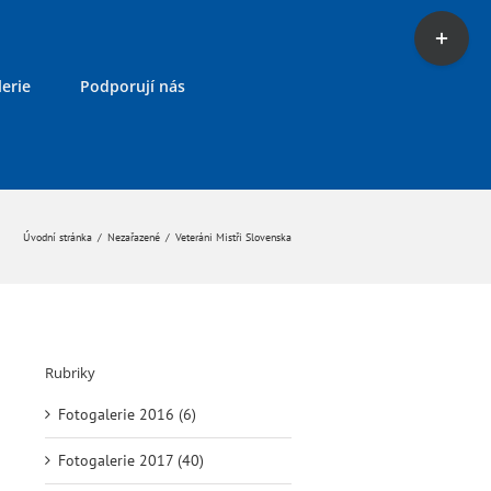
Toggle
Sliding
Bar
erie
Podporují nás
Area
Úvodní stránka
/
Nezařazené
/
Veteráni Mistři Slovenska
Rubriky
Fotogalerie 2016 (6)
Fotogalerie 2017 (40)