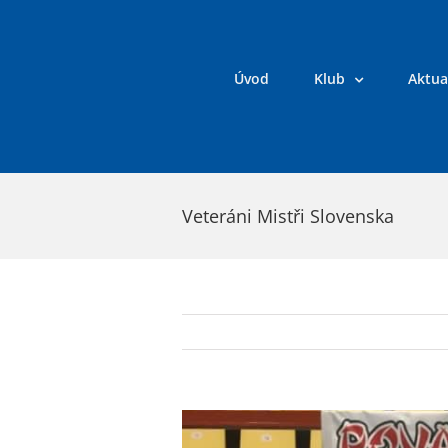
Přeskočit
na
obsah
Úvod
Klub
Aktua
Veteráni Mistři Slovenska
Zobrazit
větší