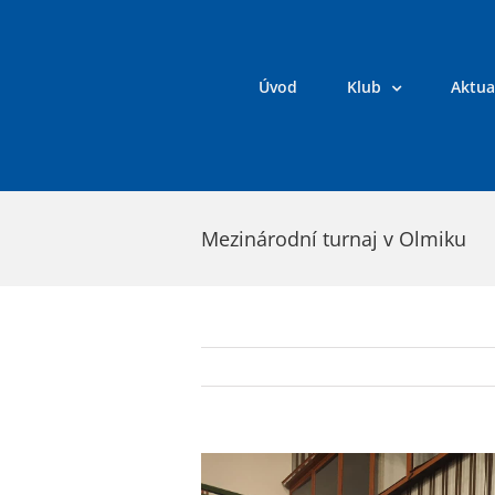
Přeskočit
na
obsah
Úvod
Klub
Aktua
Mezinárodní turnaj v Olmiku
Zobrazit
větší