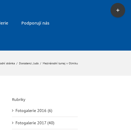
Toggle
Sliding
Bar
erie
Podporují nás
Area
odní stránka
/
Dorostenci
,
Judo
/
Mezinárodní turnaj v Olmiku
Rubriky
Fotogalerie 2016 (6)
Fotogalerie 2017 (40)