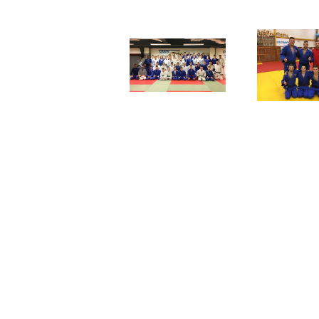
Liberecký SCM
Extraliga
sraz