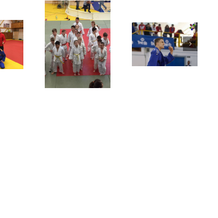
Filípek Ivanka si
Martin Ivanka
VC Hradec
veze zlato ze
vyházel sever
Králové
Španělska!
Evropy!