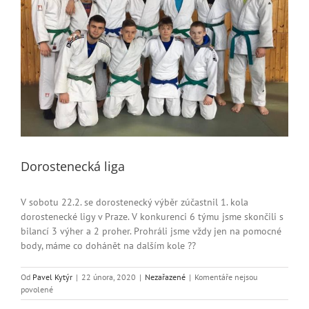
Dorostenecká liga
V sobotu 22.2. se dorostenecký výběr zúčastnil 1. kola
dorostenecké ligy v Praze. V konkurenci 6 týmu jsme skončili s
bilancí 3 výher a 2 proher. Prohráli jsme vždy jen na pomocné
body, máme co dohánět na dalším kole ??
Od
Pavel Kytýr
|
22 února, 2020
|
Nezařazené
|
Komentáře nejsou
u
povolené
textu