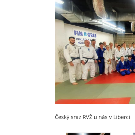
obrázek
Český sraz RVŽ u nás v Liberci