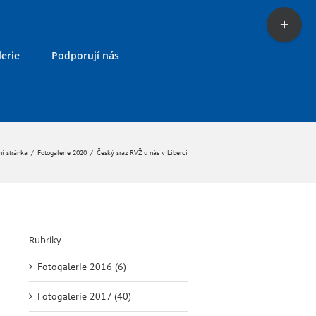
Toggle
Sliding
Bar
erie
Podporují nás
Area
í stránka
/
Fotogalerie 2020
/
Český sraz RVŽ u nás v Liberci
Rubriky
Fotogalerie 2016 (6)
Fotogalerie 2017 (40)