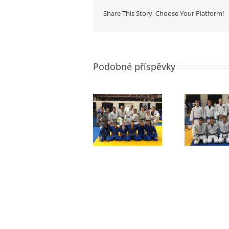
Share This Story, Choose Your Platform!
Podobné příspěvky
Celorepublikové
Re
Konečně závody
soustředění v
sr
– Hranická řežba
Hranicích