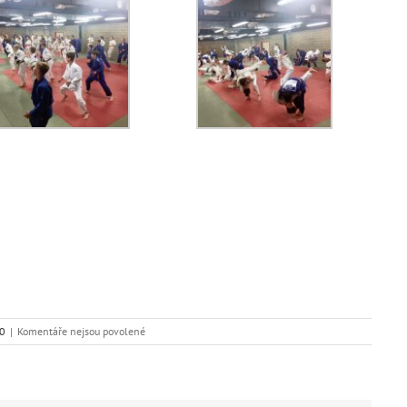
u
20
|
Komentáře nejsou povolené
textu
s
názvem
Český