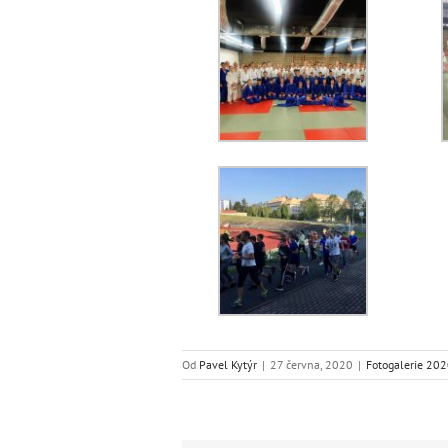
Od
Pavel Kytýr
|
27 června, 2020
|
Fotogalerie 20