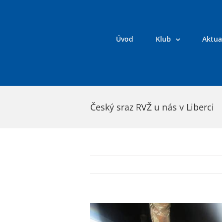
Přeskočit
na
obsah
Úvod
Klub
Aktua
Český sraz RVŽ u nás v Liberci
Zobrazit
větší