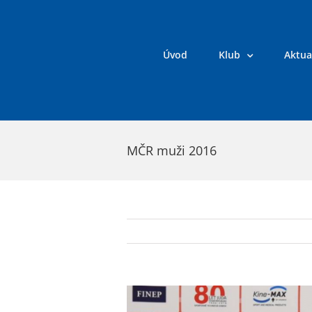
Přeskočit
na
obsah
Úvod
Klub
Aktua
MČR muži 2016
Zobrazit
větší