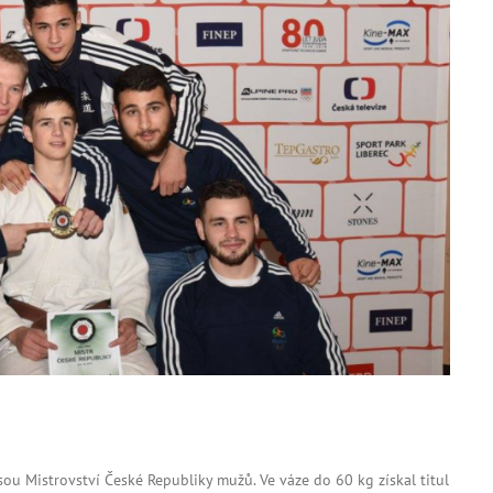
ou Mistrovství České Republiky mužů. Ve váze do 60 kg získal titul