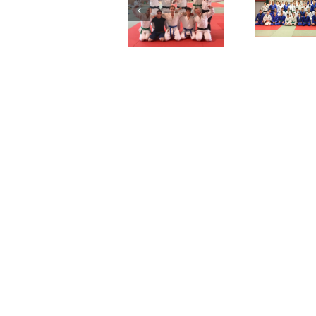
1. liga – postup
do finálové
Liberecký SCM
Lib
skupiny ->
sraz
SPLNĚNO!