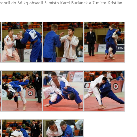
gorii do 66 kg obsadil 5. místo Karel Buriánek a 7. místo Kristián