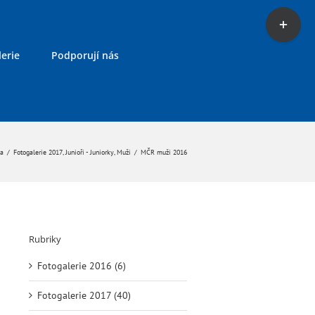
Toggle
Sliding
Bar
erie
Podporují nás
Area
ka
/
Fotogalerie 2017
,
Junioři - Juniorky
,
Muži
/
MČR muži 2016
Rubriky
Fotogalerie 2016 (6)
Fotogalerie 2017 (40)