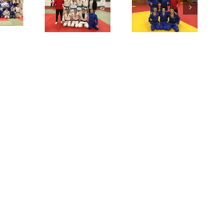
4 medaile z
erec válí i v
Extraliga
mužské
Extralize!
republiky!