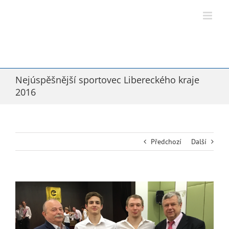
Přeskočit
na
obsah
Nejúspěšnější sportovec Libereckého kraje
2016
Předchozí
Další
Zobrazit
větší
obrázek