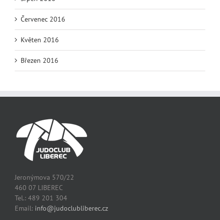
Červenec 2016
Květen 2016
Březen 2016
Jeronýmova 570/22
460 07 LIBEREC
Tel.: 489 201 304
Email:
info@judoclubliberec.cz