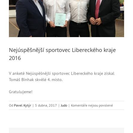
Nejúspěšnější sportovec Libereckého kraje
2016
V anketě Nejúspěšnější sportovec Libereckého kraje získal
Tomáš Binhak skvělé 4. místo.
Gratulujeme!
u
Od
Pavel Kytýr
|
5 dubna, 2017
|
Judo
|
Komentáře nejsou povolené
textu
s
názvem
Nejúspěšnější
sportovec