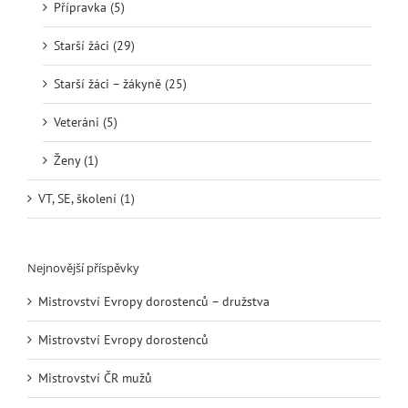
Přípravka (5)
Starší žáci (29)
Starší žáci – žákyně (25)
Veteráni (5)
Ženy (1)
VT, SE, školení (1)
Nejnovější příspěvky
Mistrovství Evropy dorostenců – družstva
Mistrovství Evropy dorostenců
Mistrovství ČR mužů