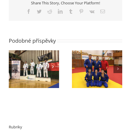
Share This Story, Choose Your Platform!
Libereckého
kraje
Facebook
Twitter
Reddit
LinkedIn
Tumblr
Pinterest
Vk
E-
2016
mail
Podobné příspěvky
v
Extraliga
VC Hradec Králové
Rubriky